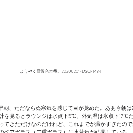
ようやく雪景色本番。20200201-DSCF1434
　SAT　早朝、ただならぬ寒気を感じて目が覚めた。ああ今朝
計を見るとラウンジは氷点下5℃、外気温は氷点下17℃
ってきただけなのだけれど、これまでが温かすぎたので
のペアガラス（二重ガラス）に水蒸気が結晶している。