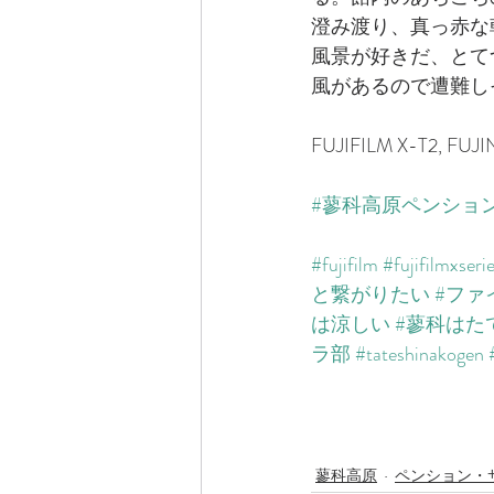
澄み渡り、真っ赤な
風景が好きだ、とて
風があるので遭難し
FUJIFILM X-T2, FUJ
#蓼科高原ペンショ
#fujifilm
#fujifilmxseri
と繋がりたい
#ファ
は涼しい
#蓼科はた
ラ部
#tateshinakogen
蓼科高原
ペンション・