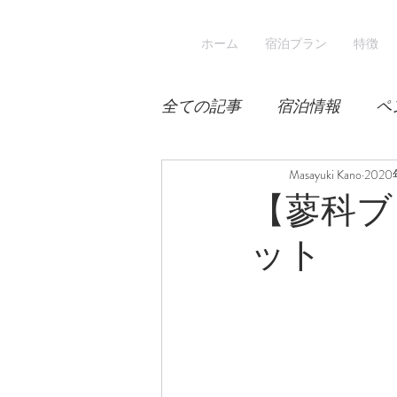
ホーム
宿泊プラン
特徴
全ての記事
宿泊情報
ペ
積雪
桜
Masayuki Kano
宿泊
202
【蓼科ブ
ット
スキー
登山
冬山登
涼しい