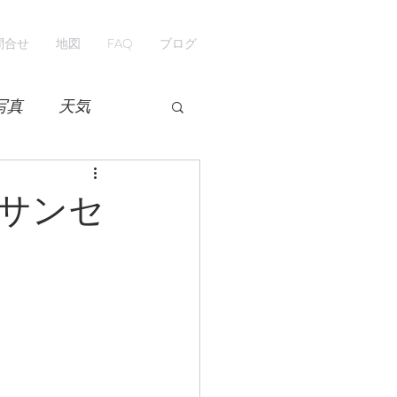
問合せ
地図
FAQ
ブログ
写真
天気
開花情報
紅葉
サンセ
ペンション