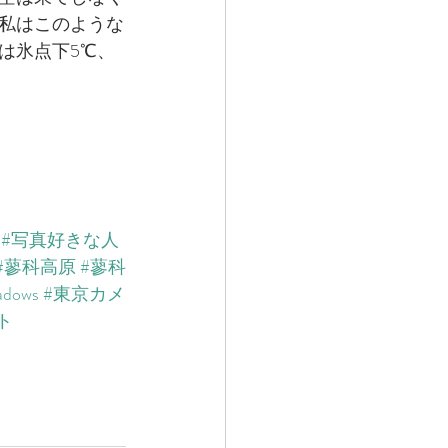
私はこのような
は氷点下5℃、
#写真好きな人
#蓼科高原
#蓼科
adows
#東京カメ
ト