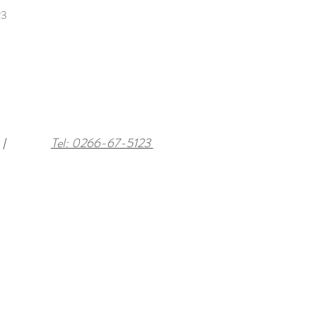
3
Tel: 0266-67-5123
 ｜