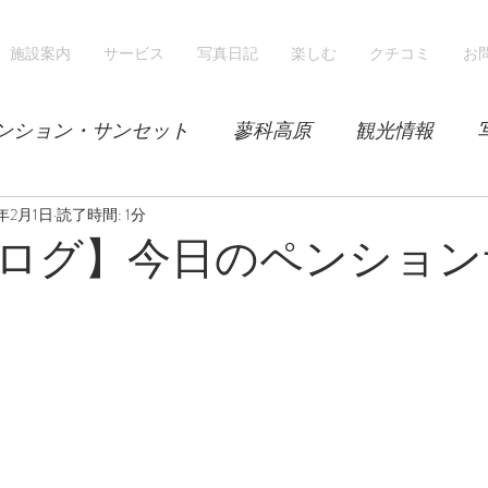
施設案内
サービス
写真日記
楽しむ
クチコミ
お
ンション・サンセット
蓼科高原
観光情報
0年2月1日
気候
読了時間: 1分
レンゲツツジ
エゾハルゼミ
新緑
ログ】今日のペンション
山
スノーシュー
スノーボード
ホテル