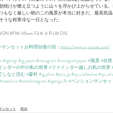
朝焼けが燃え立つように山々を浮かび上がらせている。
つもなく厳しい朝のこの風景が本当に好きだ。最高気温
そうな程寒冷な一日となった。　
INON XF18-55mm F2.8-4 R LM OIS
ンサンセットお料理自慢の宿
：​
https://www.p-sunset.com/​
es
#igersjp
#ig_japan
#instagram
#instagramjapan
#風景
#自然
インダーの中の私の世界
#ファインダー越しの私の世界
てしなと読む
#蓼科
#ig_phos
#pics_jp
#spi_collective
#spi_sh
#tateshina
#tateshinagram
#igersjp_fb
#ペンションサンセッ
サンセット
宿泊