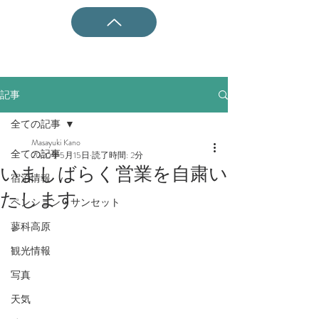
記事
全ての記事
Masayuki Kano
全ての記事
2020年5月15日
読了時間: 2分
いましばらく営業を自粛い
宿泊情報
たします
ペンション・サンセット
蓼科高原
観光情報
写真
天気