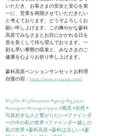
いただき、お客さまの安全と安心を第
一に、営業を再開させていただきたい
と考えております。どうぞよろしくお
願い申し上げます。この爽やかな蓼科
高原でみなさまとお目にかかれる日を
首を長くして待ち望んでおります。
一
刻も早い事態の収束と、みなさまのご
健康を心よりお祈り申し上げます。
蓼科高原ペンションサンセットお料理
自慢の宿：​
https://www.p-sunset.com/
#fujifilm
#fujifilmxseries
#igersjp
#ig_japan
#instagram
#instagramjapan
#風景
#自然
#
写真好きな人と繋がりたい
#ファインダ
ーの中の私の世界
#ファインダー越しの
私の世界
#蓼科高原
#蓼科は涼しい
#蓼