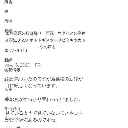
積雪
桜
宿泊
気候
蓼科高原の桜は散り　新緑　ウグイスの歌声
が聞こえる　ホトトギスやルリビタキやカッ
レンゲツツジ
コウの声も
エゾハルゼミ
新緑
May 15, 2020　FRI
開花情報
ふと気づいたのですが落葉松の新緑が
紅葉
目に眩しくなっています。
スキー
登山
空の色がすっかり変わっていました。
冬山登山
見ているようで見ていないモノやコト
スノーシュー
がたくさんあるのですね。