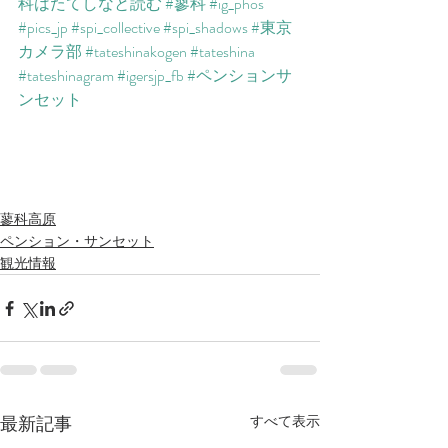
科はたてしなと読む
#蓼科
#ig_phos
#pics_jp
#spi_collective
#spi_shadows
#東京
カメラ部
#tateshinakogen
#tateshina
#tateshinagram
#igersjp_fb
#ペンションサ
ンセット
蓼科高原
ペンション・サンセット
観光情報
最新記事
すべて表示