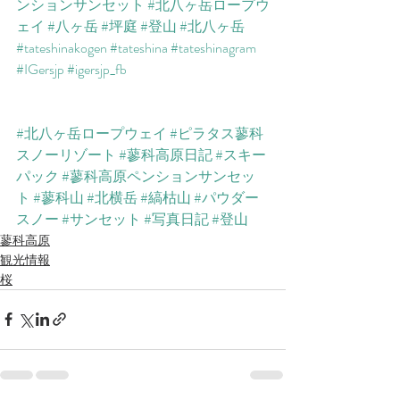
ンションサンセット
#北八ヶ岳ロープウ
ェイ
#八ヶ岳
#坪庭
#登山
#北八ヶ岳
#tateshinakogen
#tateshina
#tateshinagram
#IGersjp
#igersjp_fb
#北八ヶ岳ロープウェイ
#ピラタス蓼科
スノーリゾート
#蓼科高原日記
#スキー
パック
#蓼科高原ペンションサンセッ
ト
#蓼科山
#北横岳
#縞枯山
#パウダー
スノー
#サンセット
#写真日記
#登山
蓼科高原
観光情報
桜