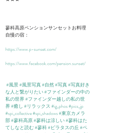
蓼科高原ペンションサンセットお料理
自慢の宿：
https://www.p-sunset.com/​​
https://www.facebook.com/pension.sunset/​
#風景
#風景写真
#自然
#写真
#写真好き
な人と繋がりたい
#ファインダーの中の
私の世界
#ファインダー越しの私の世
界
#癒し
#リラックス
#ig_phos
#pics_jp
#spi_collective
#spi_shadows
#東京カメラ
部
#蓼科高原
#蓼科は涼しい
#蓼科はた
てしなと読む
#蓼科
#ピラタスの丘
#ペ