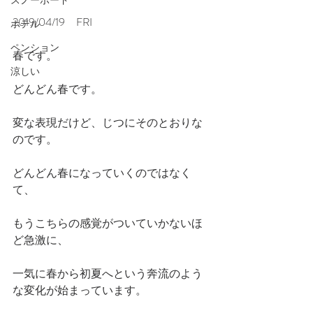
スノーボード
2019/04/19　FRI
ホテル
ペンション
春です。
涼しい
どんどん春です。
変な表現だけど、じつにそのとおりな
のです。
どんどん春になっていくのではなく
て、
もうこちらの感覚がついていかないほ
ど急激に、
一気に春から初夏へという奔流のよう
な変化が始まっています。