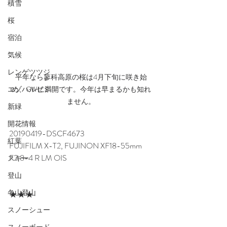
積雪
桜
宿泊
気候
レンゲツツジ
平年なら蓼科高原の桜は4月下旬に咲き始
エゾハルゼミ
め、GWに満開です。今年は早まるかも知れ
ません。
新緑
開花情報
20190419-DSCF4673
紅葉
FUJIFILM X-T2, FUJINON XF18-55mm 
F2.8-4 R LM OIS
スキー
登山
冬山登山
★★★
スノーシュー