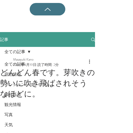
記事
全ての記事
Masayuki Kano
全ての記事
2019年4月19日
読了時間: 2分
どんどん春です。芽吹きの
宿泊情報
勢いに吹き飛ばされそう
ペンション・サンセット
なほどに。
蓼科高原
観光情報
写真
天気