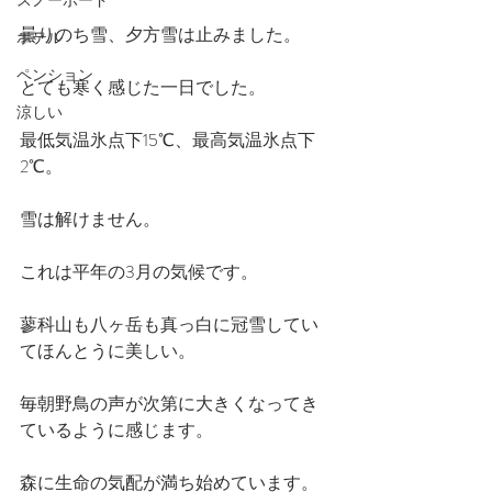
スノーボード
曇りのち雪、夕方雪は止みました。
ホテル
ペンション
とても寒く感じた一日でした。
涼しい
最低気温氷点下15℃、最高気温氷点下
2℃。
雪は解けません。
これは平年の3月の気候です。
蓼科山も八ヶ岳も真っ白に冠雪してい
てほんとうに美しい。
毎朝野鳥の声が次第に大きくなってき
ているように感じます。
森に生命の気配が満ち始めています。