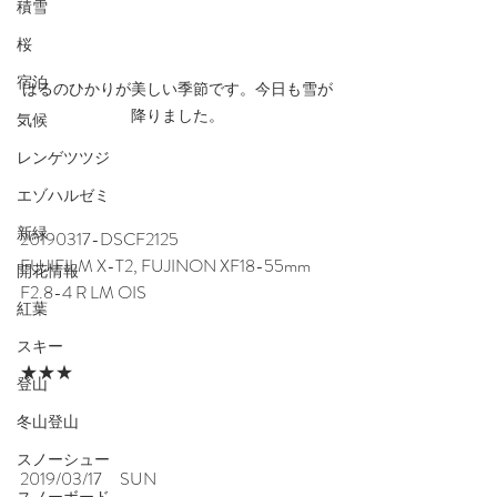
積雪
桜
宿泊
はるのひかりが美しい季節です。今日も雪が
降りました。
気候
レンゲツツジ
エゾハルゼミ
新緑
20190317-DSCF2125
FUJIFILM X-T2, FUJINON XF18-55mm 
開花情報
F2.8-4 R LM OIS
紅葉
スキー
★★★
登山
冬山登山
スノーシュー
2019/03/17　SUN