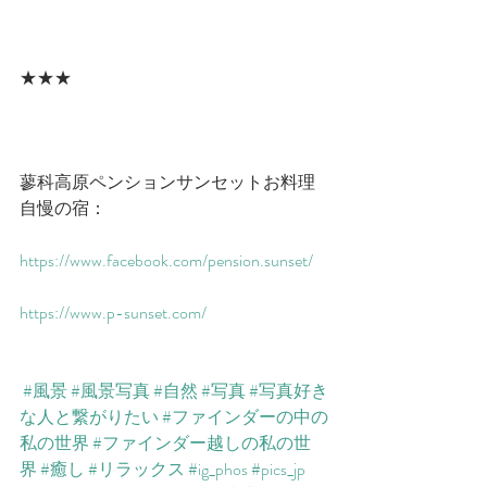
★★★
蓼科高原ペンションサンセットお料理
自慢の宿：
https://www.facebook.com/pension.sunset/​
https://www.p-sunset.com/​​
#風景
#風景写真
#自然
#写真
#写真好き
な人と繋がりたい
#ファインダーの中の
私の世界
#ファインダー越しの私の世
界
#癒し
#リラックス
#ig_phos
#pics_jp