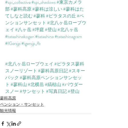
#spi_collective
#spi_shadows
#東京カメラ
部
#蓼科高原
#蓼科は涼しい
#蓼科はた
てしなと読む
#蓼科
#ピラタスの丘
#ペ
ンションサンセット
#北八ヶ岳ロープウ
ェイ
#八ヶ岳
#坪庭
#登山
#北八ヶ岳
#tateshinakogen
#tateshina
#tateshinagram
#IGersjp
#igersjp_fb
#北八ヶ岳ロープウェイ
#ピラタス蓼科
スノーリゾート
#蓼科高原日記
#スキー
パック
#蓼科高原ペンションサンセッ
ト
#蓼科山
#北横岳
#縞枯山
#パウダー
スノー
#サンセット
#写真日記
#登山
蓼科高原
ペンション・サンセット
観光情報