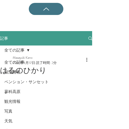
記事
全ての記事
Masayuki Kano
全ての記事
2019年3月17日
読了時間: 2分
はるのひかり
宿泊情報
ペンション・サンセット
蓼科高原
観光情報
写真
天気