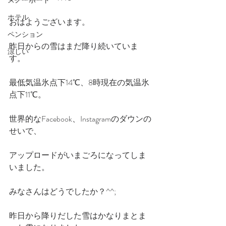
スノーボード
ホテル
おはようございます。
ペンション
昨日からの雪はまだ降り続いていま
涼しい
す。
最低気温氷点下14℃、8時現在の気温氷
点下11℃。
世界的なFacebook、Instagramのダウンの
せいで、
アップロードがいまごろになってしま
いました。
みなさんはどうでしたか？^^;
昨日から降りだした雪はかなりまとま