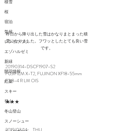
積雪
桜
宿泊
気候
昨日から降り出した雪はかなりまとまった積
雪になりました。フワッとしたとても良い雪
レンゲツツジ
です。
エゾハルゼミ
新緑
20190314-DSCF1907-S2
開花情報
FUJIFILM X-T2, FUJINON XF18-55mm 
F2.8-4 R LM OIS
紅葉
スキー
登山
★★★
冬山登山
スノーシュー
2019/03/14 　THU