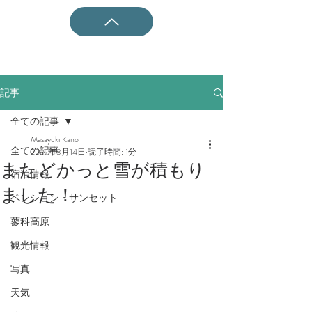
記事
全ての記事
Masayuki Kano
全ての記事
2019年3月14日
読了時間: 1分
またどかっと雪が積もり
宿泊情報
ました！
ペンション・サンセット
蓼科高原
観光情報
写真
天気