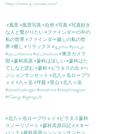
https://www.p-sunset.com/​​
#風景
#風景写真
#自然
#写真
#写真好き
な人と繋がりたい
#ファインダーの中の
私の世界
#ファインダー越しの私の世
界
#癒し
#リラックス
#ig_phos
#pics_jp
#spi_collective
#spi_shadows
#東京カメラ
部
#蓼科高原
#蓼科は涼しい
#蓼科はた
てしなと読む
#蓼科
#ピラタスの丘
#ペ
ンションサンセット
#北八ヶ岳ロープウ
ェイ
#八ヶ岳
#坪庭
#登山
#北八ヶ岳
#tateshinakogen
#tateshina
#tateshinagram
#IGersjp
#igersjp_fb
#北八ヶ岳ロープウェイ
#ピラタス蓼科
スノーリゾート
#蓼科高原日記
#スキー
パック
#蓼科高原ペンションサンセッ