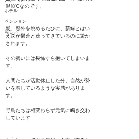
スノーボード
温18℃なのです。
ホテル
ペンション
朝、窓外を眺めるたびに、新緑とはい
涼しい
え森が鬱蒼と茂ってきているのに驚か
されます。
その勢いには畏怖すら抱いてしまいま
す。
人間たちが活動休止した分、自然が勢
いを増しているような実感がありま
す。
野鳥たちは相変わらず元気に鳴き交わ
しています。