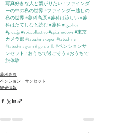
写真好きな人と繋がりたい
#ファインダ
ーの中の私の世界
#ファインダー越しの
私の世界
#蓼科高原
#蓼科は涼しい
#蓼
科はたてしなと読む
#蓼科
#ig_phos
#pics_jp
#spi_collective
#spi_shadows
#東京
カメラ部
#tateshinakogen
#tateshina
#tateshinagram
#igersjp_fb
#ペンションサ
ンセット
#おうちで過ごそう
#おうちで
旅体験
蓼科高原
ペンション・サンセット
観光情報