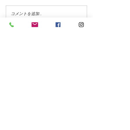
もう 秋になりそう
至福の夏・木陰
コメントを追加…
お問合せフォーム
氏名 をご入力下さい
（必須項目）
ご住所 をご入力下さい
（必須項目）
メールアドレス をご入力下さい
（必須項目）