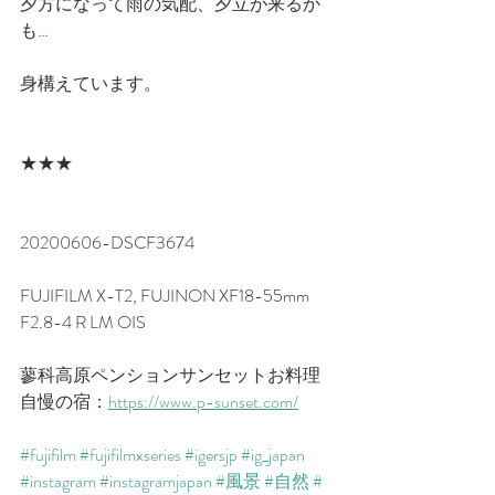
夕方になって雨の気配、夕立が来るか
も…
身構えています。
★★★
20200606-DSCF3674
FUJIFILM X-T2, FUJINON XF18-55mm 
F2.8-4 R LM OIS
蓼科高原ペンションサンセットお料理
自慢の宿：​
https://www.p-sunset.com/​
#fujifilm
#fujifilmxseries
#igersjp
#ig_japan
#instagram
#instagramjapan
#風景
#自然
#