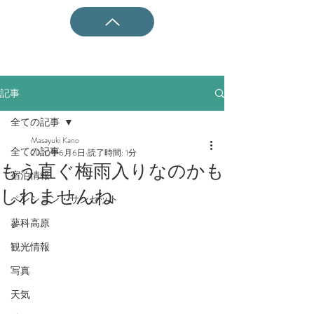
記事
全ての記事
Masayuki Kano
全ての記事
2020年6月6日
読了時間: 1分
もう直ぐ梅雨入りなのかも
宿泊情報
しれませんね
ペンション・サンセット
蓼科高原
観光情報
写真
天気