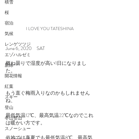
積雪
桜
宿泊
I LOVE YOU TATESHINA
気候
レンゲツツジ
June 6, 2020　SAT
エゾハルゼミ
概ね曇りで湿度が高い1日になりまし
新緑
た。
開花情報
紅葉
もう直ぐ梅雨入りなのかもしれません
スキー
ね、
登山
最低気温12℃、最高気温22℃なのでこれ
冬山登山
は暖かい方です。
スノーシュー
当地では真夏でも最低気温8℃、最高気