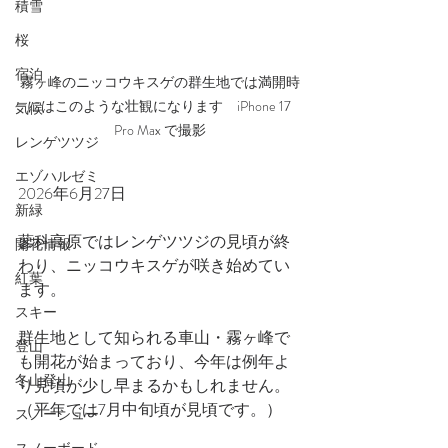
積雪
桜
宿泊
霧ヶ峰のニッコウキスゲの群生地では満開時
にはこのような壮観になります　iPhone 17 
気候
Pro Max で撮影
レンゲツツジ
エゾハルゼミ
2026年6月27日
新緑
蓼科高原ではレンゲツツジの見頃が終
開花情報
わり、ニッコウキスゲが咲き始めてい
紅葉
ます。
スキー
群生地として知られる車山・霧ヶ峰で
登山
も開花が始まっており、今年は例年よ
冬山登山
り見頃が少し早まるかもしれません。
（平年では7月中旬頃が見頃です。）
スノーシュー