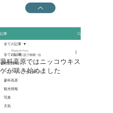
記事
全ての記事
Masayuki Kano
全ての記事
6月30日
読了時間: 1分
蓼科高原ではニッコウキス
宿泊情報
ゲが咲き始めました
ペンション・サンセット
蓼科高原
観光情報
写真
天気