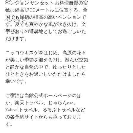
スノーボード
ペンション サンセット お料理自慢の宿
は、標高1,700メートルに位置する、全
ホテル
国でも屈指の標高の高いペンションで
ペンション
す。夏でも爽やかな風が吹き抜け、文
涼しい
字どおりの避暑地としてお過ごしいた
だけます。
ニッコウキスゲをはじめ、高原の花々
が美しい季節を迎える7月。澄んだ空気
と静かな自然の中で、ゆったりとした
ひとときをお過ごしいただけましたら
幸いです。
ご宿泊は当館公式ホームページのほ
か、楽天トラベル、じゃらんnet、
Yahoo!トラベル、るるぶトラベルなど
の各予約サイトからも承っておりま
す。