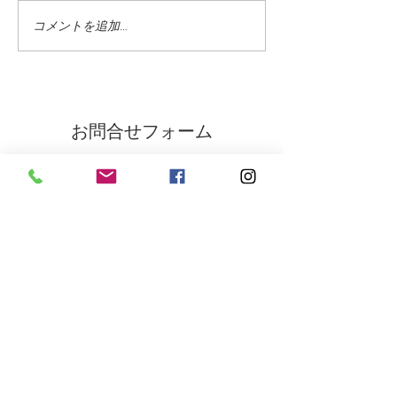
コメントを追加…
氷雨 野生の鹿たち 雨
自分の言葉で語
に打たれて
悦楽？
お問合せフォーム
氏名 をご入力下さい
（必須項目）
ご住所 をご入力下さい
（必須項目）
メールアドレス をご入力下さい
（必須項目）
電話番号 をご入力下さい