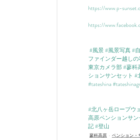
https://www.p-sunset.c
https://www.facebook.c
#風景
#風景写真
#
ファインダー越しの
東京カメラ部
#蓼科
ションサンセット
#
#tateshina
#tateshina
#北八ヶ岳ロープウ
高原ペンションサン
記
#登山
蓼科高原
ペンション・