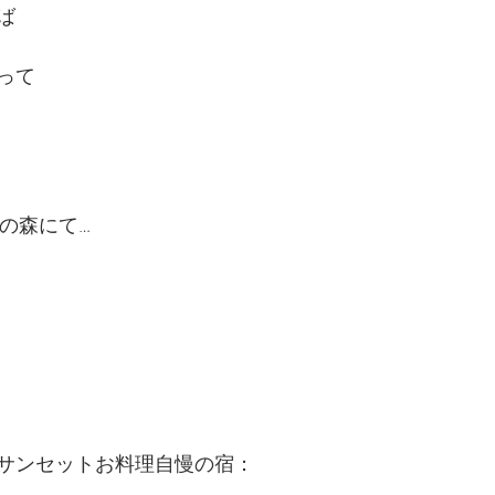
ば
って
ｍの森にて…
サンセットお料理自慢の宿：