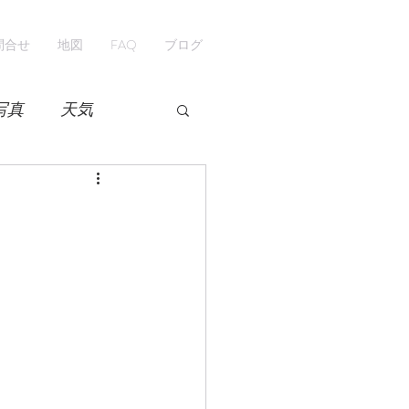
問合せ
地図
FAQ
ブログ
写真
天気
開花情報
紅葉
ペンション