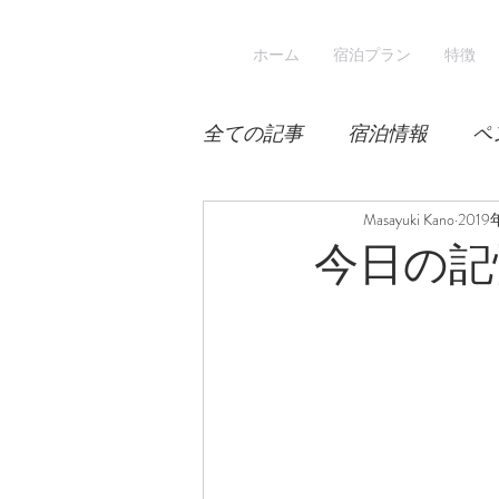
ホーム
宿泊プラン
特徴
全ての記事
宿泊情報
ペ
積雪
桜
Masayuki Kano
宿泊
201
今日の記
スキー
登山
冬山登
涼しい