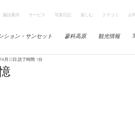
施設案内
サービス
写真日記
楽しむ
クチコミ
お
ンション・サンセット
蓼科高原
観光情報
9年8月22日
気候
読了時間: 1分
レンゲツツジ
エゾハルゼミ
新緑
憶
山
スノーシュー
スノーボード
ホテル