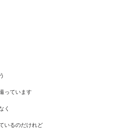
う
撮っています
なく
ているのだけれど