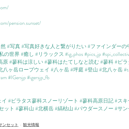
om/​​
om/pension.sunset/​
自然
#写真
#写真好きな人と繋がりたい
#ファインダーの
私の世界
#癒し
#リラックス
#ig_phos
#pics_jp
#spi_collecti
高原
#蓼科は涼しい
#蓼科はたてしなと読む
#蓼科
#ピ
北八ヶ岳ロープウェイ
#八ヶ岳
#坪庭
#登山
#北八ヶ岳
#t
gram
#IGersjp
#igersjp_fb
ェイ
#ピラタス蓼科スノーリゾート
#蓼科高原日記
#ス
セット
#蓼科山
#北横岳
#縞枯山
#パウダースノー
#サン
サンセット
観光情報