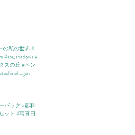
中の私の世界
#
ve
#spi_shadows
#
ラタスの丘
#ペン
ateshinakogen
キーパック
#蓼科
セット
#写真日