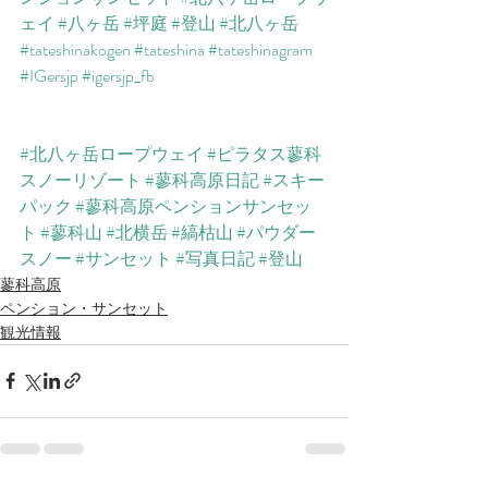
ェイ
#八ヶ岳
#坪庭
#登山
#北八ヶ岳
#tateshinakogen
#tateshina
#tateshinagram
#IGersjp
#igersjp_fb
#北八ヶ岳ロープウェイ
#ピラタス蓼科
スノーリゾート
#蓼科高原日記
#スキー
パック
#蓼科高原ペンションサンセッ
ト
#蓼科山
#北横岳
#縞枯山
#パウダー
スノー
#サンセット
#写真日記
#登山
蓼科高原
ペンション・サンセット
観光情報