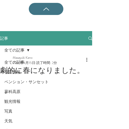
記事
全ての記事
Masayuki Kano
全ての記事
2019年4月15日
読了時間: 2分
劇的に春になりました。
宿泊情報
ペンション・サンセット
蓼科高原
観光情報
写真
天気