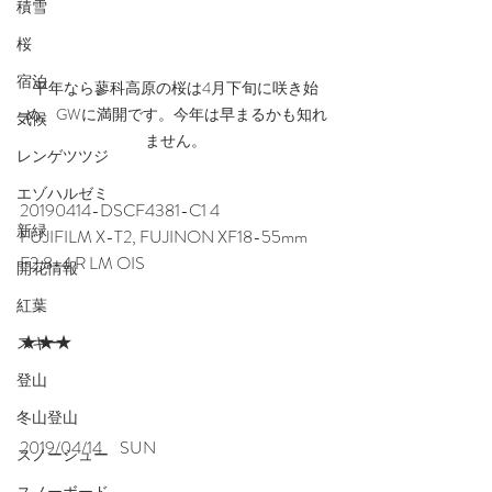
積雪
桜
宿泊
平年なら蓼科高原の桜は4月下旬に咲き始
め、GWに満開です。今年は早まるかも知れ
気候
ません。
レンゲツツジ
エゾハルゼミ
20190414-DSCF4381-C1 4
新緑
FUJIFILM X-T2, FUJINON XF18-55mm 
F2.8-4 R LM OIS
開花情報
紅葉
★★★
スキー
登山
冬山登山
2019/04/14　SUN
スノーシュー