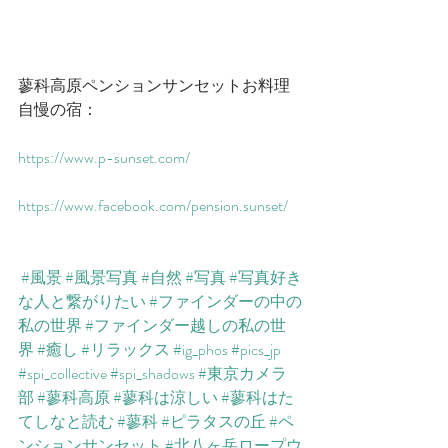
蓼科高原ペンションサンセットお料理
自慢の宿：
https://www.p-sunset.com/​​
https://www.facebook.com/pension.sunset/​
#風景
#風景写真
#自然
#写真
#写真好き
な人と繋がりたい
#ファインダーの中の
私の世界
#ファインダー越しの私の世
界
#癒し
#リラックス
#ig_phos
#pics_jp
#spi_collective
#spi_shadows
#東京カメラ
部
#蓼科高原
#蓼科は涼しい
#蓼科はた
てしなと読む
#蓼科
#ピラタスの丘
#ペ
ンションサンセット
#北八ヶ岳ロープウ