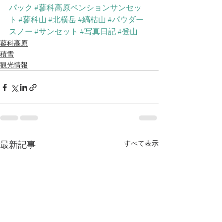
パック
#蓼科高原ペンションサンセッ
ト
#蓼科山
#北横岳
#縞枯山
#パウダー
スノー
#サンセット
#写真日記
#登山
蓼科高原
積雪
観光情報
最新記事
すべて表示