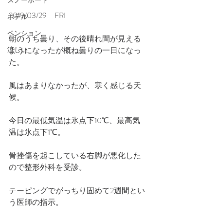
スノーボード
2019/03/29　FRI
ホテル
ペンション
朝のうち曇り、その後晴れ間が見える
涼しい
ようになったが概ね曇りの一日になっ
た。
風はあまりなかったが、寒く感じる天
候。
今日の最低気温は氷点下10℃、最高気
温は氷点下1℃。
骨挫傷を起こしている右脚が悪化した
ので整形外科を受診。
テーピングでがっちり固めて2週間とい
う医師の指示。