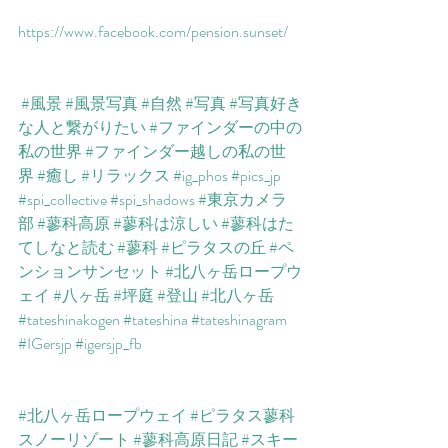
https://www.facebook.com/pension.sunset/​
#風景
#風景写真
#自然
#写真
#写真好き
な人と繋がりたい
#ファインダーの中の
私の世界
#ファインダー越しの私の世
界
#癒し
#リラックス
#ig_phos
#pics_jp
#spi_collective
#spi_shadows
#東京カメラ
部
#蓼科高原
#蓼科は涼しい
#蓼科はた
てしなと読む
#蓼科
#ピラタスの丘
#ペ
ンションサンセット
#北八ヶ岳ロープウ
ェイ
#八ヶ岳
#坪庭
#登山
#北八ヶ岳
#tateshinakogen
#tateshina
#tateshinagram
#IGersjp
#igersjp_fb
#北八ヶ岳ロープウェイ
#ピラタス蓼科
スノーリゾート
#蓼科高原日記
#スキー