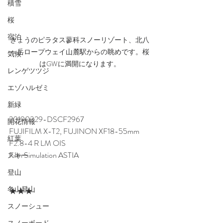
積雪
桜
宿泊
きょうのピラタス蓼科スノーリゾート、北八
ヶ岳ロープウェイ山麓駅からの眺めです。桜
気候
はGWに満開になります。
レンゲツツジ
エゾハルゼミ
新緑
20190329-DSCF2967
開花情報
FUJIFILM X-T2, FUJINON XF18-55mm 
紅葉
F2.8-4 R LM OIS
Film Simulation ASTIA
スキー
登山
冬山登山
★★★
スノーシュー