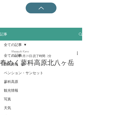
記事
全ての記事
Masayuki Kano
全ての記事
2019年3月29日
読了時間: 2分
春めく蓼科高原北八ヶ岳
宿泊情報
ペンション・サンセット
蓼科高原
観光情報
写真
天気