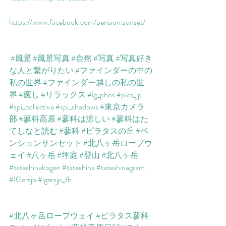
https://www.facebook.com/pension.sunset/​
#風景
#風景写真
#自然
#写真
#写真好き
な人と繋がりたい
#ファインダーの中の
私の世界
#ファインダー越しの私の世
界
#癒し
#リラックス
#ig_phos
#pics_jp
#spi_collective
#spi_shadows
#東京カメラ
部
#蓼科高原
#蓼科は涼しい
#蓼科はた
てしなと読む
#蓼科
#ピラタスの丘
#ペ
ンションサンセット
#北八ヶ岳ロープウ
ェイ
#八ヶ岳
#坪庭
#登山
#北八ヶ岳
#tateshinakogen
#tateshina
#tateshinagram
#IGersjp
#igersjp_fb
#北八ヶ岳ロープウェイ
#ピラタス蓼科