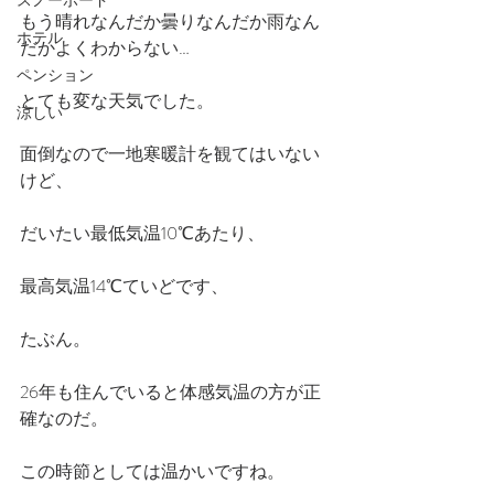
スノーボード
もう晴れなんだか曇りなんだか雨なん
ホテル
だかよくわからない…
ペンション
とても変な天気でした。
涼しい
面倒なので一地寒暖計を観てはいない
けど、
だいたい最低気温10℃あたり、
最高気温14℃ていどです、
たぶん。
26年も住んでいると体感気温の方が正
確なのだ。
この時節としては温かいですね。