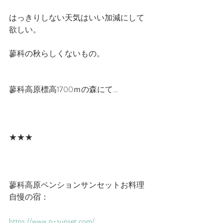
はっきりしない天気はいい加減にして
欲しい。
蓼科の秋らしくないもの。
蓼科高原標高1700ｍの森にて…
★★★
蓼科高原ペンションサンセットお料理
自慢の宿：
https://www.p-sunset.com/​​