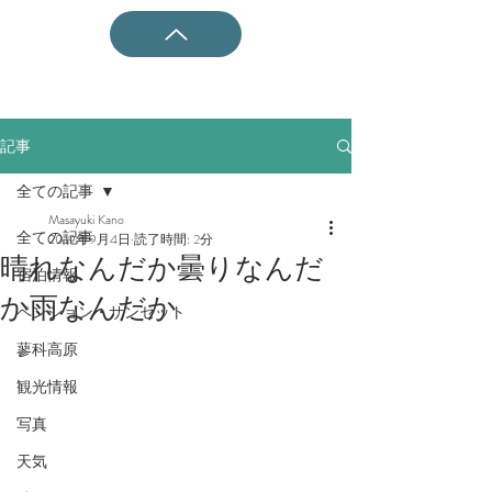
記事
全ての記事
Masayuki Kano
全ての記事
2019年9月4日
読了時間: 2分
晴れなんだか曇りなんだ
宿泊情報
か雨なんだか
ペンション・サンセット
蓼科高原
観光情報
写真
天気