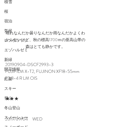
積雪
桜
宿泊
気候
晴れなんだか曇りなんだか雨なんだかよくわ
からないけど、秋の標高1700ｍの亜高山帯の
レンゲツツジ
森はとても静かです。
エゾハルゼミ
新緑
20190904-DSCF2993-3
開花情報
FUJIFILM X-T2, FUJINON XF18-55mm 
F2.8-4 R LM OIS
紅葉
スキー
登山
★★★
冬山登山
スノーシュー
2019/09/04　WED