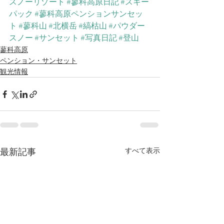
スノーリゾート
#蓼科高原日記
#スキー
パック
#蓼科高原ペンションサンセッ
ト
#蓼科山
#北横岳
#縞枯山
#パウダー
スノー
#サンセット
#写真日記
#登山
蓼科高原
ペンション・サンセット
観光情報
最新記事
すべて表示