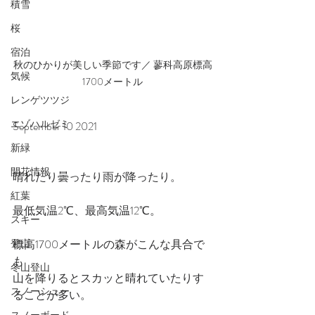
積雪
桜
宿泊
秋のひかりが美しい季節です／ 蓼科高原標高
気候
1700メートル
レンゲツツジ
エゾハルゼミ
September 10 2021
新緑
開花情報
晴れたり曇ったり雨が降ったり。
紅葉
最低気温2℃、最高気温12℃。
スキー
登山
標高1700メートルの森がこんな具合で
も
冬山登山
山を降りるとスカッと晴れていたりす
スノーシュー
ることが多い。