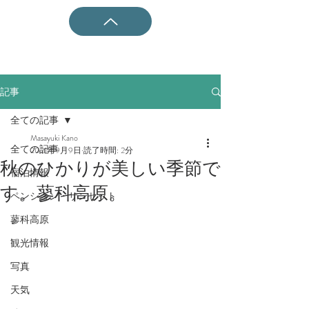
記事
全ての記事
Masayuki Kano
全ての記事
2021年9月9日
読了時間: 2分
秋のひかりが美しい季節で
宿泊情報
す。蓼科高原。
ペンション・サンセット
蓼科高原
観光情報
写真
天気