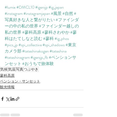
#lumix
#DMCL10
#igersjp
#ig_japan
#instagram
#instagramjapan
#風景
#自然
#
写真好きな人と繋がりたい
#ファインダ
ーの中の私の世界
#ファインダー越しの
私の世界
#蓼科高原
#蓼科さわやか
#蓼
科はたてしなと読む
#蓼科
#ig_phos
#pics_jp
#spi_collective
#spi_shadows
#東京
カメラ部
#tateshinakogen
#tateshina
#tateshinagram
#igersjp_fb
#ペンションサ
ンセット
#おうちで旅体験
気候
気温
写真
つぶやき
蓼科高原
ペンション・サンセット
観光情報