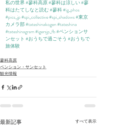
私の世界
#蓼科高原
#蓼科は涼しい
#蓼
科はたてしなと読む
#蓼科
#ig_phos
#pics_jp
#spi_collective
#spi_shadows
#東京
カメラ部
#tateshinakogen
#tateshina
#tateshinagram
#igersjp_fb
#ペンションサ
ンセット
#おうちで過ごそう
#おうちで
旅体験
蓼科高原
ペンション・サンセット
観光情報
最新記事
すべて表示