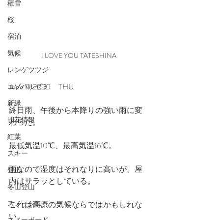
積雪
桜
宿泊
気候
I LOVE YOU TATESHINA
レンゲツツジ
June 11, 2020　THU
エゾハルゼミ
新緑
終日雨、午後から本降りの強い雨に変
開花情報
わった。
紅葉
最低気温10℃、最高気温16℃。
スキー
雨なので湿度はそれなりに高いが、屋
登山
内はサラッとしている。
冬山登山
スノーシュー
これは高原の気候ならではかもしれな
い。