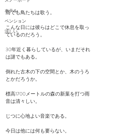
スノーボード
ホテル
雨でも鳥たちは歌う。
ペンション
こんな日には彼らはどこで休息を取っ
涼しい
ているのだろう。
30年近く暮らしているが、いまだそれ
は謎でもある。
倒れた古木の下の空間とか、木のうろ
とかだろうか。
標高1700メートルの森の新葉を打つ雨
音は清々しい。
じつに心地よい音楽である。
今日は他には何も要らない。