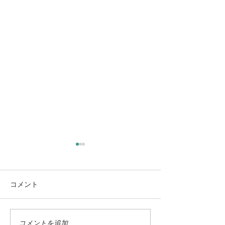
コメント
もう 秋になりそう
至福の夏・木陰
コメントを追加…