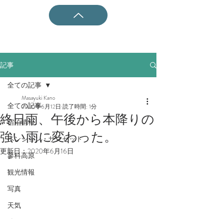
記事
全ての記事
Masayuki Kano
全ての記事
2020年6月12日
読了時間: 1分
終日雨、午後から本降りの
宿泊情報
強い雨に変わった。
ペンション・サンセット
更新日：
2020年6月16日
蓼科高原
観光情報
写真
天気