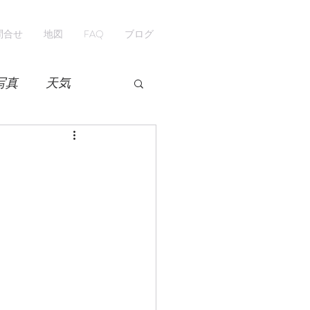
問合せ
地図
FAQ
ブログ
写真
天気
開花情報
紅葉
ペンション