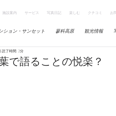
施設案内
サービス
写真日記
楽しむ
クチコミ
お
ンション・サンセット
蓼科高原
観光情報
日
気候
読了時間: 2分
レンゲツツジ
エゾハルゼミ
新緑
葉で語ることの悦楽？
山
スノーシュー
スノーボード
ホテル