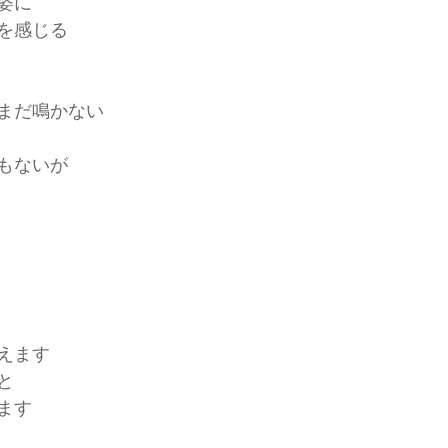
姿に
を感じる
まだ鳴かない
もないが
　
えます
と
ます