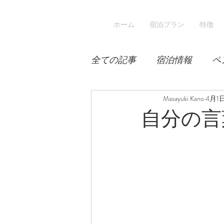
ホーム
宿泊プラン
特徴
全ての記事
宿泊情報
ペ
積雪
桜
Masayuki Kano
宿泊
4月1
自分の言
スキー
登山
冬山登
涼しい