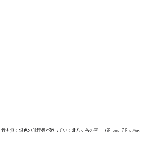
も無く銀色の飛行機が過っていく北八ヶ岳の空　（iPhone 17 Pro Max