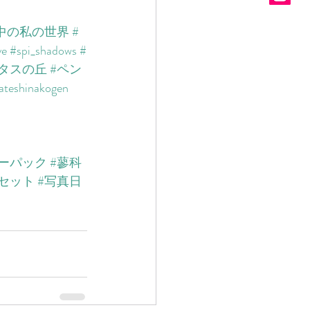
中の私の世界
#
ve
#spi_shadows
#
ラタスの丘
#ペン
ateshinakogen
キーパック
#蓼科
セット
#写真日