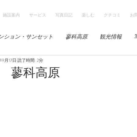
施設案内
サービス
写真日記
楽しむ
クチコミ
お
ンション・サンセット
蓼科高原
観光情報
年9月17日
気候
読了時間: 2分
レンゲツツジ
エゾハルゼミ
新緑
 蓼科高原
山
スノーシュー
スノーボード
ホテル