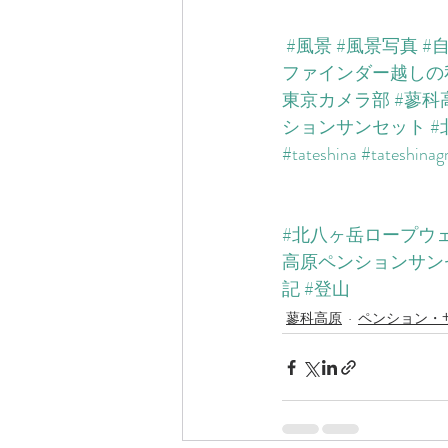
#風景
#風景写真
#
ファインダー越しの
東京カメラ部
#蓼科
ションサンセット
#
#tateshina
#tateshina
#北八ヶ岳ロープウ
高原ペンションサン
記
#登山
蓼科高原
ペンション・