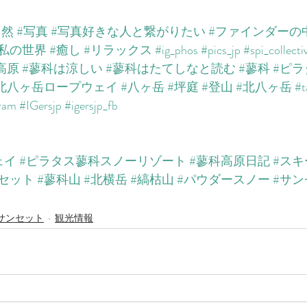
自然
#写真
#写真好きな人と繋がりたい
#ファインダーの
私の世界
#癒し
#リラックス
#ig_phos
#pics_jp
#spi_collecti
高原
#蓼科は涼しい
#蓼科はたてしなと読む
#蓼科
#ピ
北八ヶ岳ロープウェイ
#八ヶ岳
#坪庭
#登山
#北八ヶ岳
#t
gram
#IGersjp
#igersjp_fb
ェイ
#ピラタス蓼科スノーリゾート
#蓼科高原日記
#ス
セット
#蓼科山
#北横岳
#縞枯山
#パウダースノー
#サン
サンセット
観光情報