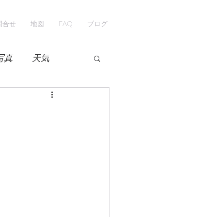
問合せ
地図
FAQ
ブログ
写真
天気
開花情報
紅葉
ペンション