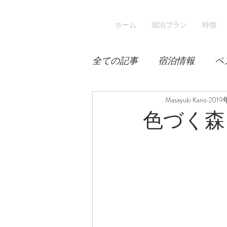
ホーム
宿泊プラン
特徴
全ての記事
宿泊情報
ペ
積雪
桜
Masayuki Kano
宿泊
2019
色づく森
スキー
登山
冬山登
涼しい