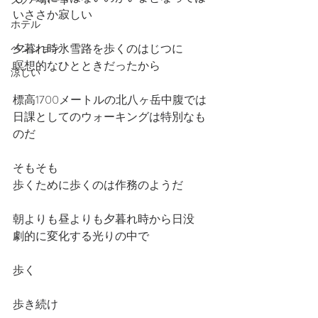
スノーボード
いささか寂しい
ホテル
夕暮れ時氷雪路を歩くのはじつに
ペンション
瞑想的なひとときだったから
涼しい
標高1700メートルの北八ヶ岳中腹では
日課としてのウォーキングは特別なも
のだ
そもそも
歩くために歩くのは作務のようだ
朝よりも昼よりも夕暮れ時から日没
劇的に変化する光りの中で
歩く
歩き続け