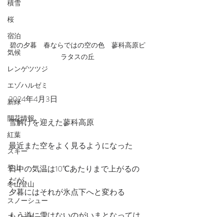
積雪
桜
宿泊
碧の夕暮　春ならではの空の色　蓼科高原ピ
気候
ラタスの丘
レンゲツツジ
エゾハルゼミ
2024年4月3日
新緑
開花情報
雪解けを迎えた蓼科高原
紅葉
最近また空をよく見るようになった
スキー
登山
日中の気温は10℃あたりまで上がるの
だが
冬山登山
夕暮にはそれが氷点下へと変わる
スノーシュー
もう道に雪はないのがいまとなっては