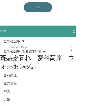
記事
全ての記事
Masayuki Kano
全ての記事
2024年4月3日
読了時間: 1分
蒼い夕暮れ 蓼科高原 ウ
宿泊情報
ォーキング
ペンション・サンセット
蓼科高原
観光情報
写真
天気