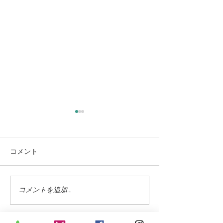
コメント
コメントを追加…
蓼科高原ではニッコウキ
氷雨 野生の鹿
スゲが咲き始めました
に打たれて