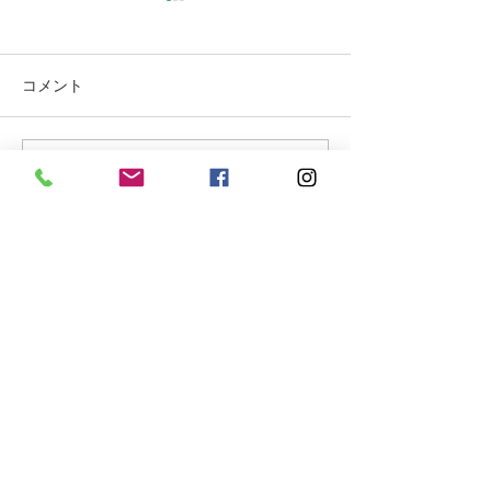
コメント
もう 秋になりそう
至福の夏・木陰
コメントを追加…
お問合せフォーム
氏名 をご入力下さい
（必須項目）
ご住所 をご入力下さい
（必須項目）