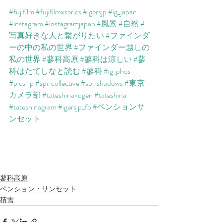
#fujifilm
#fujifilmxseries
#igersjp
#ig_japan
#instagram
#instagramjapan
#風景
#自然
#
写真好きな人と繋がりたい
#ファインダ
ーの中の私の世界
#ファインダー越しの
私の世界
#蓼科高原
#蓼科は涼しい
#蓼
科はたてしなと読む
#蓼科
#ig_phos
#pics_jp
#spi_collective
#spi_shadows
#東京
カメラ部
#tateshinakogen
#tateshina
#tateshinagram
#igersjp_fb
#ペンションサ
ンセット
蓼科高原
ペンション・サンセット
積雪