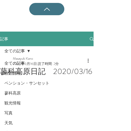
記事
全ての記事
Masayuki Kano
全ての記事
2020年3月16日
読了時間: 2分
蓼科高原日記 2020/03/16
宿泊情報
ペンション・サンセット
蓼科高原
観光情報
写真
天気