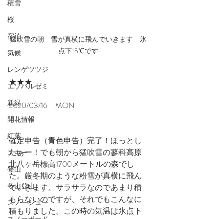
積雪
桜
宿泊
猛吹雪の朝　雪が真横に飛んでいきます　氷
点下15℃です
気候
レンゲツツジ
★★★
エゾハルゼミ
新緑
2020/03/16　MON
開花情報
紅葉
確定申告（青色申告）完了！ほっとし
たぁー！でも朝から猛吹雪の蓼科高原
スキー
北八ヶ岳標高1700メートルの森でし
登山
た。厳冬期のような粉雪が真横に飛ん
冬山登山
でいきます。サラサラなのであまり積
もらないのですが、それでもこんなに
スノーシュー
積もりました。この時の気温は氷点下