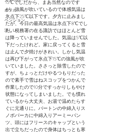
スノーボード
15℃でしたから、まあ当然なのです
が。強風が吹いているので体感気温は
ホテル
氷点下25℃以下です。夕方に止みまし
ペンション
たが、今日の最高気温は氷点下8℃でし
涼しい
た。税務署の在る諏訪ではほとんど雪
は降っていませんでした。気温は5℃以
下だったけれど。家に戻ってくると雪
は止んで夕焼けがきれい。しかし気温
は再び下がって氷点下15℃の強風が吹
いていました。ささっと除雪したので
すが、ちょっとだけやるつもりだった
ので素手で雪はねスコップをつかんで
作業したので10分ですっかりしもやけ
状態になってしまいました。でも慣れ
ているから大丈夫、お湯で温めたらす
ぐに元通りに。バートンの中綿入りス
ノボパーカに中綿入りアーミーパン
ツ、頭にはフリースのキャップという
出で立ちだったので身体はちっとも寒