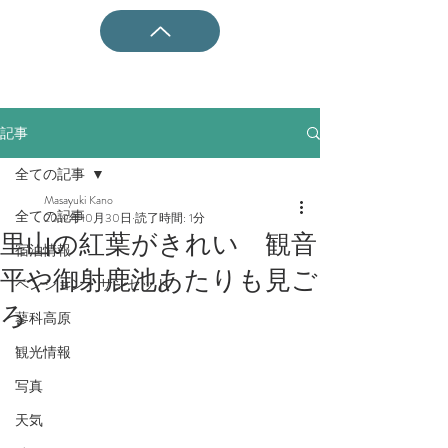
記事
全ての記事
Masayuki Kano
全ての記事
2019年10月30日
読了時間: 1分
里山の紅葉がきれい 観音
宿泊情報
平や御射鹿池あたりも見ご
ペンション・サンセット
ろ
蓼科高原
観光情報
写真
天気