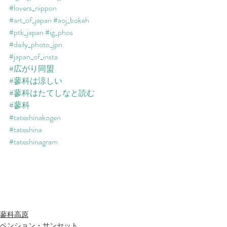
#lovers_nippon
#art_of_japan
#aoj_bokeh
#ptk_japan
#ig_phos
#daily_photo_jpn
#japan_of_insta
#広がり同盟
#蓼科は涼しい
#蓼科はたてしなと読む
#蓼科
#tateshinakogen
#tateshina
#tateshinagram
蓼科高原
ペンション・サンセット