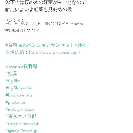
スノーボード
以下では桜の木の紅葉がみごとなので
す　いよいよ紅葉も見納めの候　
ホテル
ペンション
FUJIFILM X-T2, FUJINON XF18-55mm 
涼しい
F2.8-4 R LM OIS
#蓼科高原ペンションサンセットお料理
自慢の宿
：
​https://www.p-sunset.com/​
location 
#長野県
 .
#紅葉
#fujifilm
#fujifilmxseries
#bestjapanpics
#photo_jpn
#instagramjapan
#東京カメラ部
#tokyocameraclub
#igersjp
#team_jp_