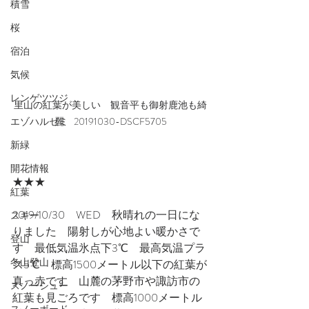
積雪
桜
宿泊
気候
レンゲツツジ
里山の紅葉が美しい　観音平も御射鹿池も綺
エゾハルゼミ
麗　20191030-DSCF5705
新緑
開花情報
★★★
紅葉
2019/10/30　WED　秋晴れの一日にな
スキー
りました　陽射しが心地よい暖かさで
登山
す　最低気温氷点下3℃　最高気温プラ
冬山登山
ス5℃　標高1500メートル以下の紅葉が
真っ赤です　山麓の茅野市や諏訪市の
スノーシュー
紅葉も見ごろです　標高1000メートル