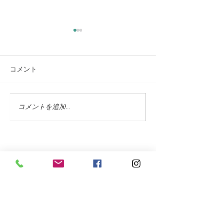
コメント
もう 秋になり
コメントを追加…
蓼科の紅葉はこれからが
見頃のピーク
お問合せフォーム
氏名 をご入力下さい
（必須項目）