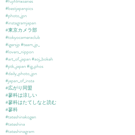
#fujifilmxseries
#bestjapanpics
#photo_jpn
#instagramjapan
#東京カメラ部
#tokyocameraclub
#igersjp
#team_jp_
#lovers_nippon
#art_of_japan
#aoj_bokeh
#ptk_japan
#ig_phos
#daily_photo_jpn
#japan_of_insta
#広がり同盟
#蓼科は涼しい
#蓼科はたてしなと読む
#蓼科
#tateshinakogen
#tateshina
#tateshinagram