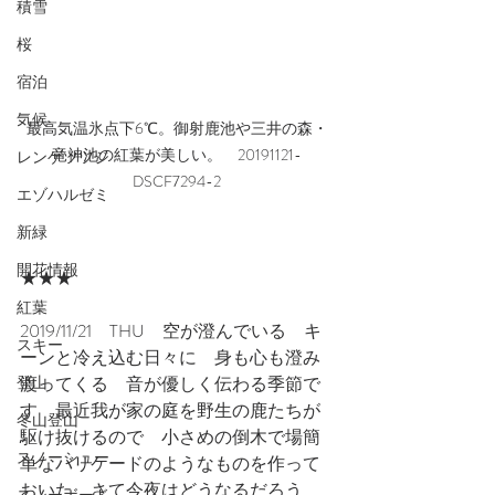
積雪
桜
宿泊
気候
最高気温氷点下6℃。御射鹿池や三井の森・
竜神池の紅葉が美しい。　20191121-
レンゲツツジ
DSCF7294-2
エゾハルゼミ
新緑
開花情報
★★★
紅葉
2019/11/21　THU　空が澄んでいる　キ
スキー
ーンと冷え込む日々に　身も心も澄み
登山
渡ってくる　音が優しく伝わる季節で
す　最近我が家の庭を野生の鹿たちが
冬山登山
駆け抜けるので　小さめの倒木で場簡
スノーシュー
単なバリケードのようなものを作って
おいた　さて今夜はどうなるだろう