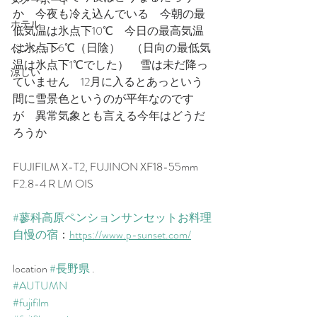
スノーボード
か　今夜も冷え込んでいる　今朝の最
ホテル
低気温は氷点下10℃　今日の最高気温
は氷点下6℃（日陰）　（日向の最低気
ペンション
温は氷点下1℃でした）　雪は未だ降っ
涼しい
ていません　12月に入るとあっという
間に雪景色というのが平年なのです
が　異常気象とも言える今年はどうだ
ろうか
FUJIFILM X-T2, FUJINON XF18-55mm 
F2.8-4 R LM OIS
#蓼科高原ペンションサンセットお料理
自慢の宿
：
https://www.p-sunset.com/
location 
#長野県
 .
#AUTUMN
#fujifilm