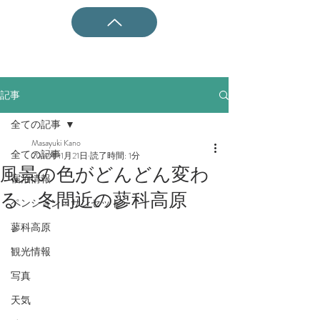
記事
全ての記事
Masayuki Kano
全ての記事
2019年11月21日
読了時間: 1分
風景の色がどんどん変わ
宿泊情報
る 冬間近の蓼科高原
ペンション・サンセット
蓼科高原
観光情報
写真
天気