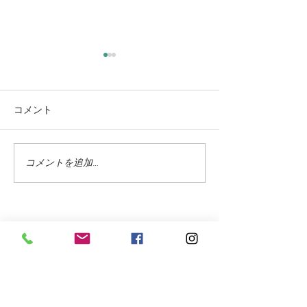
コメント
コメントを追加…
蓼科高原ではニッコウキ
氷雨 野生の鹿
スゲが咲き始めました
に打たれて
お問合せフォーム
氏名 をご入力下さい
（必須項目）