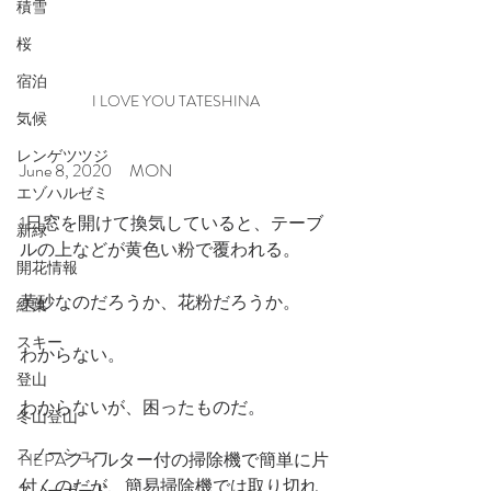
積雪
桜
宿泊
I LOVE YOU TATESHINA
気候
レンゲツツジ
June 8, 2020　MON
エゾハルゼミ
1日窓を開けて換気していると、テーブ
新緑
ルの上などが黄色い粉で覆われる。
開花情報
黄砂なのだろうか、花粉だろうか。
紅葉
スキー
わからない。
登山
わからないが、困ったものだ。
冬山登山
スノーシュー
HEPAフィルター付の掃除機で簡単に片
付くのだが、簡易掃除機では取り切れ