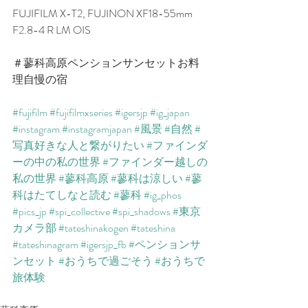
FUJIFILM X-T2, FUJINON XF18-55mm 
F2.8-4 R LM OIS
​＃蓼科高原ペンションサンセットお料
理自慢の宿​
#fujifilm
#fujifilmxseries
#igersjp
#ig_japan
#instagram
#instagramjapan
#風景
#自然
#
写真好きな人と繋がりたい
#ファインダ
ーの中の私の世界
#ファインダー越しの
私の世界
#蓼科高原
#蓼科は涼しい
#蓼
科はたてしなと読む
#蓼科
#ig_phos
#pics_jp
#spi_collective
#spi_shadows
#東京
カメラ部
#tateshinakogen
#tateshina
#tateshinagram
#igersjp_fb
#ペンションサ
ンセット
#おうちで過ごそう
#おうちで
旅体験