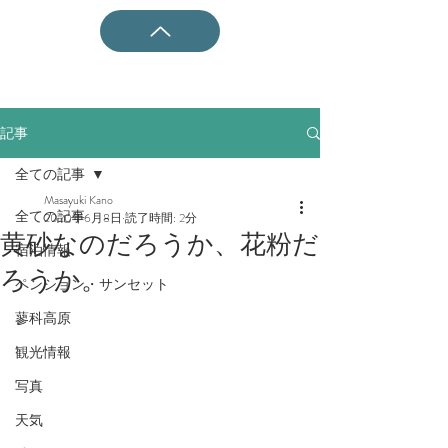
記事
全ての記事
Masayuki Kano
全ての記事
2020年6月8日
読了時間: 2分
黄砂なのだろうか、花粉だ
宿泊情報
ろうか。
ペンション・サンセット
蓼科高原
観光情報
写真
天気