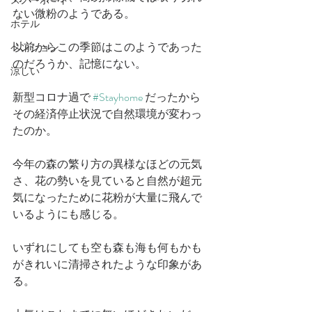
スノーボード
ない微粉のようである。
ホテル
以前からこの季節はこのようであった
ペンション
のだろうか、記憶にない。
涼しい
新型コロナ過で 
#Stayhome
 だったから
その経済停止状況で自然環境が変わっ
たのか。
今年の森の繁り方の異様なほどの元気
さ、花の勢いを見ていると自然が超元
気になったために花粉が大量に飛んで
いるようにも感じる。
いずれにしても空も森も海も何もかも
がきれいに清掃されたような印象があ
る。