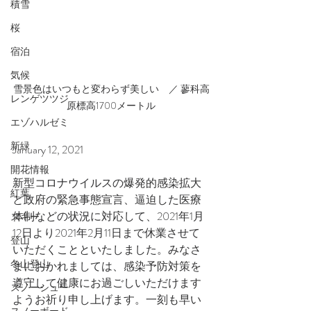
積雪
桜
宿泊
気候
雪景色はいつもと変わらず美しい　／ 蓼科高
レンゲツツジ
原標高1700メートル
エゾハルゼミ
新緑
January 12, 2021
開花情報
新型コロナウイルスの爆発的感染拡大
紅葉
と政府の緊急事態宣言、逼迫した医療
体制などの状況に対応して、2021年1月
スキー
12日より2021年2月11日まで休業させて
登山
いただくことといたしました。みなさ
冬山登山
まにおかれましては、感染予防対策を
遵守して健康にお過ごしいただけます
スノーシュー
ようお祈り申し上げます。一刻も早い