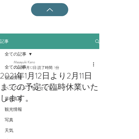
記事
全ての記事
Masayuki Kano
全ての記事
2021年1月12日
読了時間: 1分
2021年1月12日より2月11日
宿泊情報
までの予定で臨時休業いた
ペンション・サンセット
します。
蓼科高原
観光情報
写真
天気