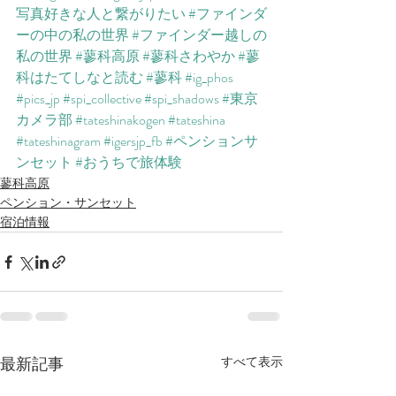
写真好きな人と繋がりたい
#ファインダ
ーの中の私の世界
#ファインダー越しの
私の世界
#蓼科高原
#蓼科さわやか
#蓼
科はたてしなと読む
#蓼科
#ig_phos
#pics_jp
#spi_collective
#spi_shadows
#東京
カメラ部
#tateshinakogen
#tateshina
#tateshinagram
#igersjp_fb
#ペンションサ
ンセット
#おうちで旅体験
蓼科高原
ペンション・サンセット
宿泊情報
最新記事
すべて表示