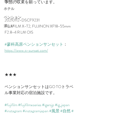
スノーボード
事態の収束を願っています。
ホテル
ペンション
20210112-DSCF9231　
涼しい
FUJIFILM X-T2, FUJINON XF18-55mm 
F2.8-4 R LM OIS
#蓼科高原ペンションサンセット
：
https://www.p-sunset.com/​
★★★
ペンションサンセットはGO TOトラベ
ル事業対応の宿泊施設です。
#fujifilm
#fujifilmxseries
#igersjp
#ig_japan
#instagram
#instagramjapan
#風景
#自然
#