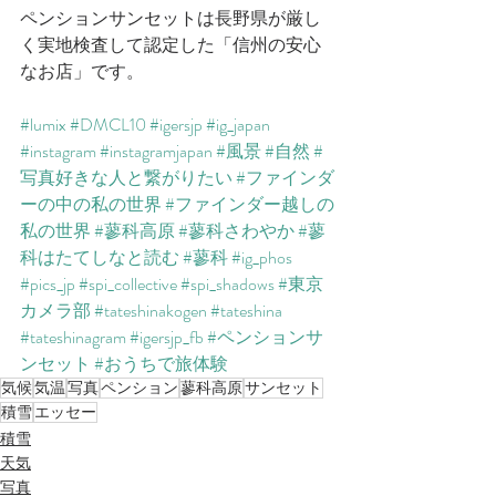
ペンションサンセットは長野県が厳し
く実地検査して認定した「信州の安心
なお店」です。
#lumix
#DMCL10
#igersjp
#ig_japan
#instagram
#instagramjapan
#風景
#自然
#
写真好きな人と繋がりたい
#ファインダ
ーの中の私の世界
#ファインダー越しの
私の世界
#蓼科高原
#蓼科さわやか
#蓼
科はたてしなと読む
#蓼科
#ig_phos
#pics_jp
#spi_collective
#spi_shadows
#東京
カメラ部
#tateshinakogen
#tateshina
#tateshinagram
#igersjp_fb
#ペンションサ
ンセット
#おうちで旅体験
気候
気温
写真
ペンション
蓼科高原
サンセット
積雪
エッセー
積雪
天気
写真