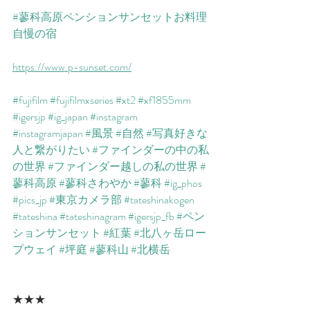
#蓼科高原ペンションサンセットお料理
自慢の宿
https://www.p-sunset.com/
#fujifilm
#fujifilmxseries
#xt2
#xf1855mm
#igersjp
#ig_japan
#instagram
#instagramjapan
#風景
#自然
#写真好きな
人と繋がりたい
#ファインダーの中の私
の世界
#ファインダー越しの私の世界
#
蓼科高原
#蓼科さわやか
#蓼科
#ig_phos
#pics_jp
#東京カメラ部
#tateshinakogen
#tateshina
#tateshinagram
#igersjp_fb
#ペン
ションサンセット
#紅葉
#北八ヶ岳ロー
プウェイ
#坪庭
#蓼科山
#北横岳
★★★