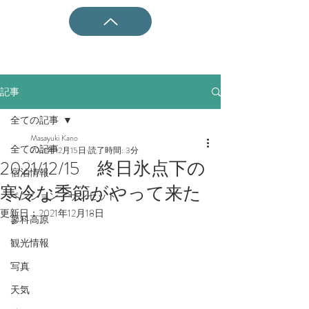
記事
全ての記事
Masayuki Kano
全ての記事
2021年12月15日
読了時間: 3分
2021/12/15 終日氷点下の
宿泊情報
寒冷な季節がやって来た
ペンション・サンセット
更新日：
2021年12月18日
蓼科高原
観光情報
写真
天気