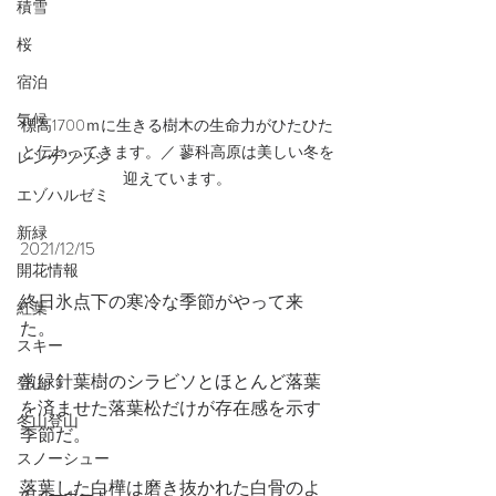
積雪
桜
宿泊
気候
標高1700ｍに生きる樹木の生命力がひたひた
と伝わってきます。／ 蓼科高原は美しい冬を
レンゲツツジ
迎えています。
エゾハルゼミ
新緑
2021/12/15
開花情報
終日氷点下の寒冷な季節がやって来
紅葉
た。
スキー
常緑針葉樹のシラビソとほとんど落葉
登山
を済ませた落葉松だけが存在感を示す
冬山登山
季節だ。
スノーシュー
落葉した白樺は磨き抜かれた白骨のよ