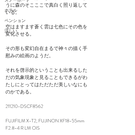
スノーボード
うに森のそこここで真白く照り返して
ホテル
いる。
ペンション
空はますます蒼く雲は七色にその色を
涼しい
変化させる。
その形も変幻自在まるで神々の描く手
慰みの絵画のようだ。
それを啓示的ということも出来るした
だの気象現象と見ることもできるがわ
たしにとってはただただ美しいなにも
のかである。
211210-DSCF8562
FUJIFILM X-T2, FUJINON XF18-55mm 
F2.8-4 R LM OIS　