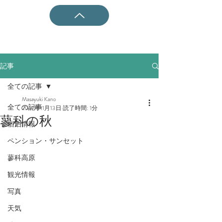
記事
全ての記事
Masayuki Kano
全ての記事
2019年11月13日
読了時間: 1分
蓼科の秋
宿泊情報
ペンション・サンセット
蓼科高原
観光情報
写真
天気