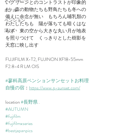
スノーボード
いグリーンとのコントラストが印象的
だ　森の動物たちも野鳥たちも冬への
ホテル
備えに余念が無い　もちろん哺乳類の
ペンション
わたしたちも　陽が落ちても暗くはな
涼しい
らず　東の空から大きな丸い月が地表
を照りつけて　くっきりとした樹影を
天窓に映し出す　
FUJIFILM X-T2, FUJINON XF18-55mm 
F2.8-4 R LM OIS
#蓼科高原ペンションサンセットお料理
自慢の宿
：
https://www.p-sunset.com/
location 
#長野県
 .
#AUTUMN
#fujifilm
#fujifilmxseries
#bestjapanpics