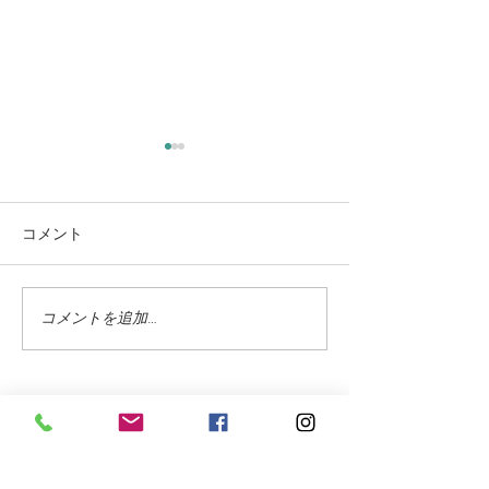
コメント
もう 秋になり
コメントを追加…
蓼科の紅葉はこれからが
見頃のピーク
お問合せフォーム