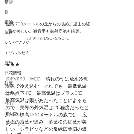
積雪
桜
宿泊
標高1700メートルの丘からの眺め。里山の紅
葉が美しい。観音平も御射鹿池も綺麗。　
気候
20191113-DSCF6780-C
レンゲツツジ
エゾハルゼミ
新緑
★★★
開花情報
2019/11/13　WED　晴れの朝は放射冷却
紅葉
現象で冷え込む　それでも　最低気温
は氷点下4℃　最高気温はプラス5℃　
スキー
最高気温は陽があたったことによるも
登山
ので　実際の外気温は2℃程度だったと
冬山登山
思う　標高1700メートルの森では　広
葉樹の落葉が進み　落葉松の紅葉が美
スノーシュー
しい　シラビソなどの常緑広葉樹の濃