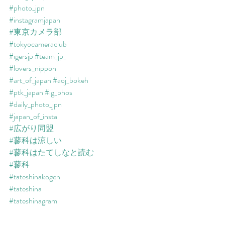
#photo_jpn
#instagramjapan
#東京カメラ部
#tokyocameraclub
#igersjp
#team_jp_
#lovers_nippon
#art_of_japan
#aoj_bokeh
#ptk_japan
#ig_phos
#daily_photo_jpn
#japan_of_insta
#広がり同盟
#蓼科は涼しい
#蓼科はたてしなと読む
#蓼科
#tateshinakogen
#tateshina
#tateshinagram