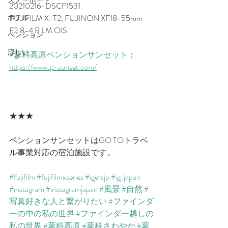
スノーボード
20210216-DSCF1531
FUJIFILM X-T2, FUJINON XF18-55mm 
ホテル
F2.8-4 R LM OIS　
ペンション
涼しい
#蓼科高原ペンションサンセット
：
https://www.p-sunset.com/​
★★★
ペンションサンセットはGO TOトラベ
ル事業対応の宿泊施設です。
#fujifilm
#fujifilmxseries
#igersjp
#ig_japan
#instagram
#instagramjapan
#風景
#自然
#
写真好きな人と繋がりたい
#ファインダ
ーの中の私の世界
#ファインダー越しの
私の世界
#蓼科高原
#蓼科さわやか
#蓼