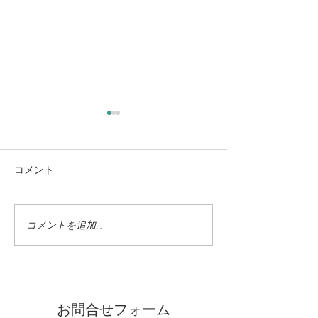
コメント
コメントを追加…
蓼科高原ではニッコウキ
氷雨 野生の鹿
スゲが咲き始めました
に打たれて
お問合せフォーム