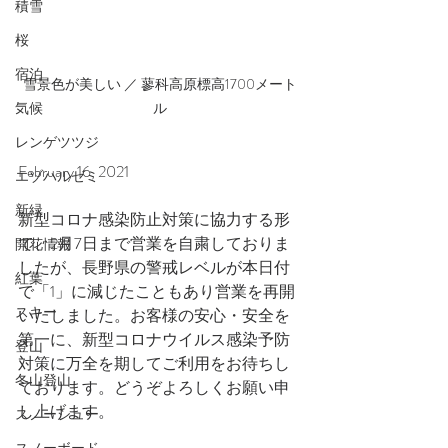
積雪
桜
宿泊
雪景色が美しい ／ 蓼科高原標高1700メート
ル
気候
レンゲツツジ
February 16, 2021
エゾハルゼミ
新緑
新型コロナ感染防止対策に協力する形
で、2月7日まで営業を自粛しておりま
開花情報
したが、長野県の警戒レベルが本日付
紅葉
で「1」に減じたこともあり営業を再開
スキー
いたしました。お客様の安心・安全を
第一に、新型コロナウイルス感染予防
登山
対策に万全を期してご利用をお待ちし
冬山登山
ております。どうぞよろしくお願い申
し上げます。
スノーシュー