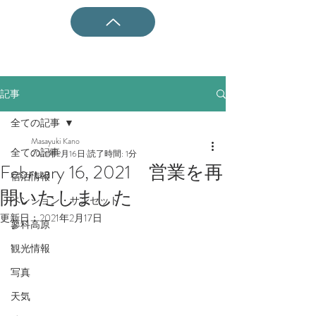
記事
全ての記事
Masayuki Kano
全ての記事
2021年2月16日
読了時間: 1分
February 16, 2021 営業を再
宿泊情報
開いたしました
ペンション・サンセット
更新日：
2021年2月17日
蓼科高原
観光情報
写真
天気