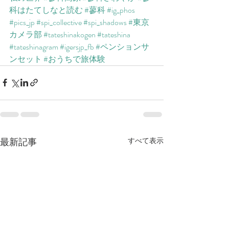
科はたてしなと読む
#蓼科
#ig_phos
#pics_jp
#spi_collective
#spi_shadows
#東京
カメラ部
#tateshinakogen
#tateshina
#tateshinagram
#igersjp_fb
#ペンションサ
ンセット
#おうちで旅体験
最新記事
すべて表示