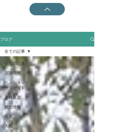
ブログ
全ての記事
全ての記事
宿泊情報
ペンション・
サンセット
蓼科高原
観光情報
写真
天気