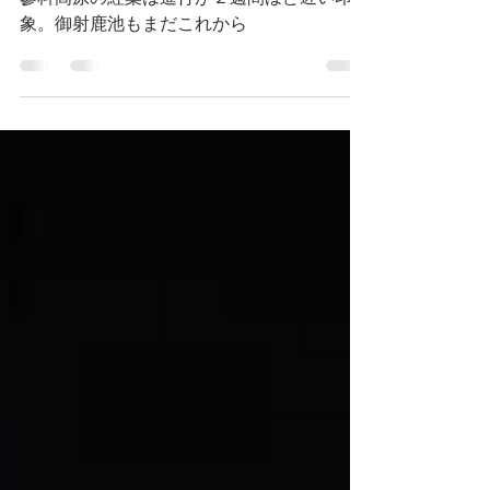
２週間ほど遅い印象
蓼科高原の紅葉は進行が２週間ほど遅い印
象。御射鹿池もまだこれから