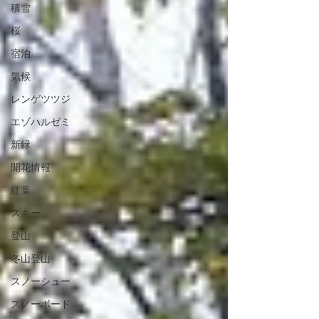
積雪
桜
宿泊
気候
レンゲツツジ
エゾハルゼミ
新緑
開花情報
紅葉
スキー
登山
冬山登山
スノーシュー
スノーボード