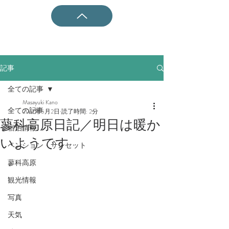
記事
全ての記事
Masayuki Kano
全ての記事
2017年5月2日
読了時間: 2分
蓼科高原日記／明日は暖か
宿泊情報
いようです
ペンション・サンセット
蓼科高原
観光情報
写真
天気