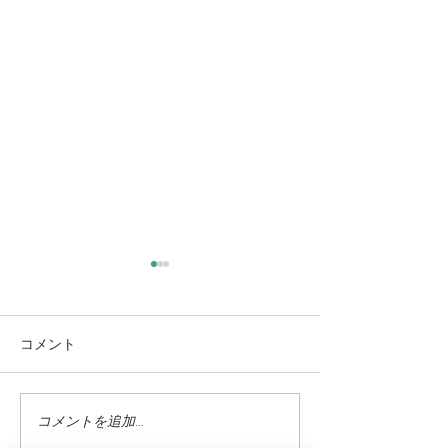
コメント
コメントを追加…
蓼科高原ではニッコウキ
氷雨 野生の鹿