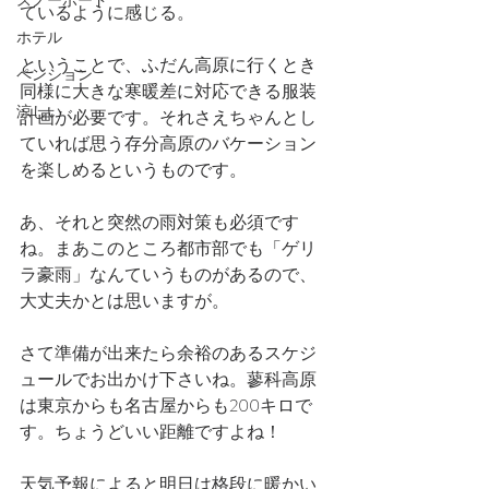
スノーボード
ているように感じる。
ホテル
ということで、ふだん高原に行くとき
ペンション
同様に大きな寒暖差に対応できる服装
涼しい
計画が必要です。それさえちゃんとし
ていれば思う存分高原のバケーション
を楽しめるというものです。
あ、それと突然の雨対策も必須です
ね。まあこのところ都市部でも「ゲリ
ラ豪雨」なんていうものがあるので、
大丈夫かとは思いますが。
さて準備が出来たら余裕のあるスケジ
ュールでお出かけ下さいね。蓼科高原
は東京からも名古屋からも200キロで
す。ちょうどいい距離ですよね！
天気予報によると明日は格段に暖かい