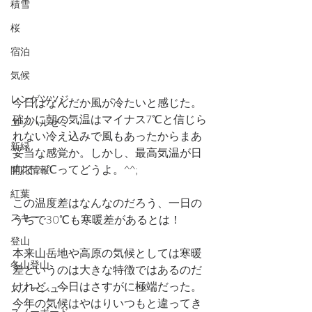
積雪
桜
宿泊
気候
レンゲツツジ
今日はなんだか風が冷たいと感じた。
確かに朝の気温はマイナス7℃と信じら
エゾハルゼミ
れない冷え込みで風もあったからまあ
新緑
妥当な感覚か。しかし、最高気温が日
向で23℃ってどうよ。^^;
開花情報
紅葉
この温度差はなんなのだろう、一日の
スキー
うちで30℃も寒暖差があるとは！
登山
本来山岳地や高原の気候としては寒暖
冬山登山
差というのは大きな特徴ではあるのだ
けれど、今日はさすがに極端だった。
スノーシュー
今年の気候はやはりいつもと違ってき