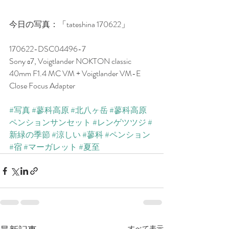
今日の写真：「tateshina 170622」
170622-DSC04496-7
Sony α7, Voigtlander NOKTON classic 
40mm F1.4 MC VM + Voigtlander VM-E 
Close Focus Adapter
#写真
#蓼科高原
#北八ヶ岳
#蓼科高原
ペンションサンセット
#レンゲツツジ
#
新緑の季節
#涼しい
#蓼科
#ペンション
#宿
#マーガレット
#夏至
すべて表示