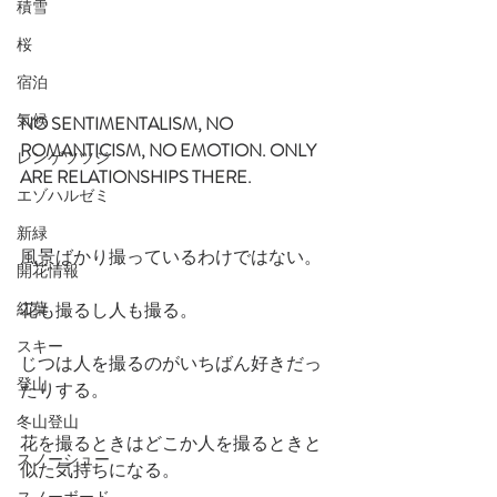
積雪
桜
宿泊
気候
NO SENTIMENTALISM, NO 
ROMANTICISM, NO EMOTION. ONLY  
レンゲツツジ
ARE RELATIONSHIPS THERE.
エゾハルゼミ
新緑
風景ばかり撮っているわけではない。
開花情報
紅葉
花も撮るし人も撮る。
スキー
じつは人を撮るのがいちばん好きだっ
登山
たりする。
冬山登山
花を撮るときはどこか人を撮るときと
スノーシュー
似た気持ちになる。