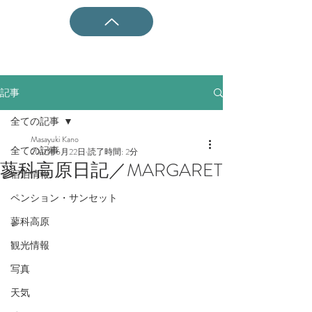
記事
全ての記事
Masayuki Kano
全ての記事
2017年6月22日
読了時間: 2分
蓼科高原日記／MARGARET
宿泊情報
ペンション・サンセット
蓼科高原
観光情報
写真
天気