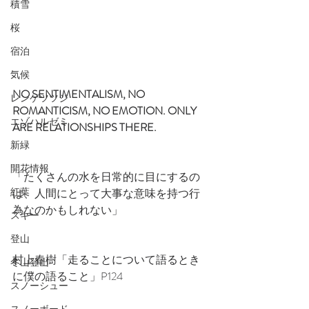
積雪
桜
宿泊
気候
NO SENTIMENTALISM, NO 
レンゲツツジ
ROMANTICISM, NO EMOTION. ONLY  
エゾハルゼミ
ARE RELATIONSHIPS THERE.
新緑
開花情報
「たくさんの水を日常的に目にするの
紅葉
は、人間にとって大事な意味を持つ行
為なのかもしれない」
スキー
登山
村上春樹「走ることについて語るとき
冬山登山
に僕の語ること」P124
スノーシュー