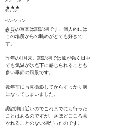
スノーボード
★★★
ホテル
ペンション
今日の写真は諏訪湖です。個人的には
涼しい
この場所からの眺めがとても好きで
す。
昨年の11月末、諏訪湖では風が強く日中
でも気温が氷点下に感じられることも
多い季節の風景です。
数年前に写真撮影してからすっかり虜
になってしまいました。
諏訪湖は近いのでこれまでにも行った
ことはあるのですが、さほどこころ惹
かれることのない湖だったのです。