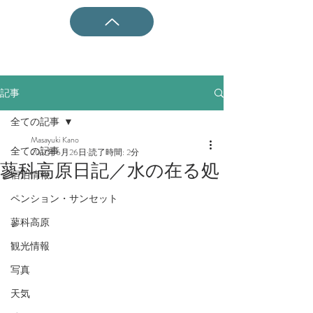
記事
全ての記事
Masayuki Kano
全ての記事
2017年6月26日
読了時間: 2分
蓼科高原日記／水の在る処
宿泊情報
ペンション・サンセット
蓼科高原
観光情報
写真
天気