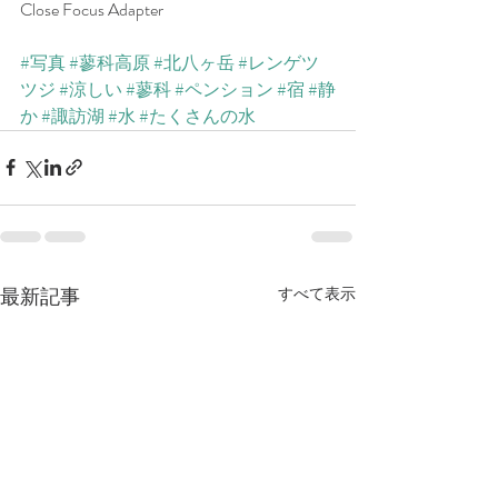
Close Focus Adapter
#写真
#蓼科高原
#北八ヶ岳
#レンゲツ
ツジ
#涼しい
#蓼科
#ペンション
#宿
#静
か
#諏訪湖
#水
#たくさんの水
最新記事
すべて表示