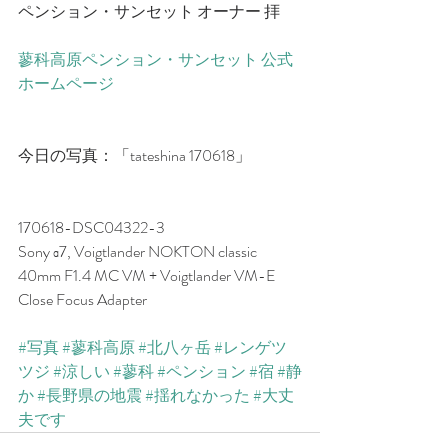
ペンション・サンセット オーナー 拝
蓼科高原ペンション・サンセット 公式
ホームページ
今日の写真：「tateshina 170618」
170618-DSC04322-3
Sony α7, Voigtlander NOKTON classic 
40mm F1.4 MC VM + Voigtlander VM-E 
Close Focus Adapter
#写真
#蓼科高原
#北八ヶ岳
#レンゲツ
ツジ
#涼しい
#蓼科
#ペンション
#宿
#静
か
#長野県の地震
#揺れなかった
#大丈
夫です