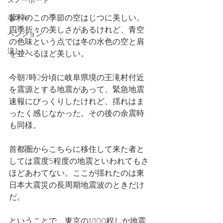
スノーボード
ホテル
蓼科のこの季節の空はじつに美しい。
四季折々の美しさがあるけれど、青空
ペンション
の色味という点では冬の水色の空と肩
涼しい
を並べるほど美しい。
今朝7時2分頃に岐阜県境の王滝村付近
を震源とする地震があって、緊急地震
速報にびっくりしたけれど、揺れはま
ったく感じなかった。その後の余震時
も同様。
首都圏からこちらに移住して来た者と
しては震度5程度の地震といわれてもさ
ほどあわてない。ここが揺れたのは東
日本大震災の長周期地震波のときだけ
だ。
ということで、東京の1/100程しか地震