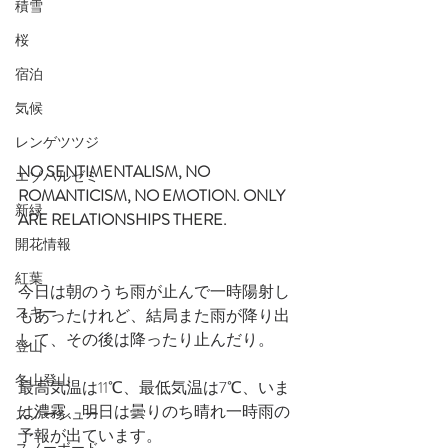
積雪
桜
宿泊
気候
レンゲツツジ
NO SENTIMENTALISM, NO 
エゾハルゼミ
ROMANTICISM, NO EMOTION. ONLY  
新緑
ARE RELATIONSHIPS THERE.
開花情報
紅葉
今日は朝のうち雨が止んで一時陽射し
スキー
もあったけれど、結局また雨が降り出
して、その後は降ったり止んだり。
登山
冬山登山
最高気温は11℃、最低気温は7℃、いま
は濃霧、明日は曇りのち晴れ一時雨の
スノーシュー
予報が出ています。