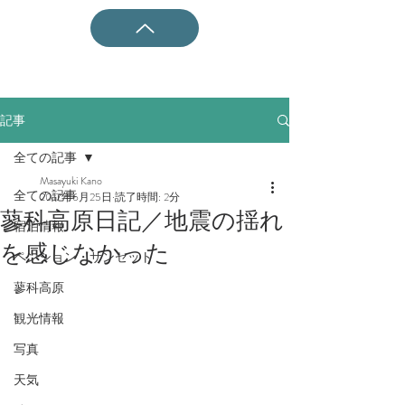
記事
全ての記事
Masayuki Kano
全ての記事
2017年6月25日
読了時間: 2分
蓼科高原日記／地震の揺れ
宿泊情報
を感じなかった
ペンション・サンセット
蓼科高原
観光情報
写真
天気