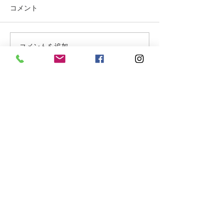
コメント
コメントを追加…
蓼科高原ではニッコウキ
氷雨 野生の鹿
スゲが咲き始めました
に打たれて
お問合せフォーム
氏名 をご入力下さい
（必須項目）
ご住所 をご入力下さい
（必須項目）
メールアドレス をご入力下さい
（必須項目）