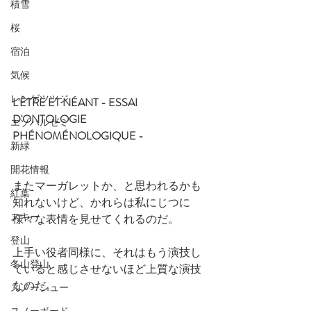
積雪
桜
宿泊
気候
レンゲツツジ
L'ÊTRE ET NÉANT - ESSAI 
D'ONTOLOGIE 
エゾハルゼミ
PHÉNOMÉNOLOGIQUE -　
新緑
開花情報
またマーガレットか、と思われるかも
紅葉
知れないけど、かれらは私にじつに
スキー
様々な表情を見せてくれるのだ。
登山
上手い役者同様に、それはもう演技し
冬山登山
ていると感じさせないほど上質な演技
なのだ。
スノーシュー