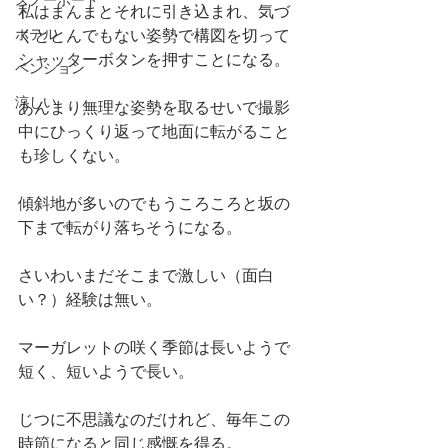
スノーボード
私はまんまとそれに引き込まれ、気づ
ホテル
くととんでもない姿勢で構図を切って
シャッターボタンを押すことになる。
ペンション
涼しい
あんまり無理な姿勢を取るせいで撮影
中にひっくり返って地面に転がること
も珍しくない。
傾斜地が多いのでもうころころと坂の
下まで転がり落ちそうになる。
さいわいまだそこまで激しい（面白
い？）経験は無い。
マーガレットの咲く季節は長いようで
短く、短いようで長い。
じつに不思議なのだけれど、毎年この
時節になると同じ感慨を得る。