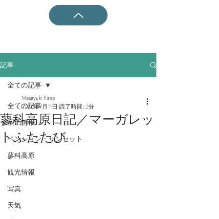
記事
全ての記事
Masayuki Kano
全ての記事
2017年7月11日
読了時間: 2分
蓼科高原日記／マーガレッ
宿泊情報
トふたたび
ペンション・サンセット
蓼科高原
観光情報
写真
天気