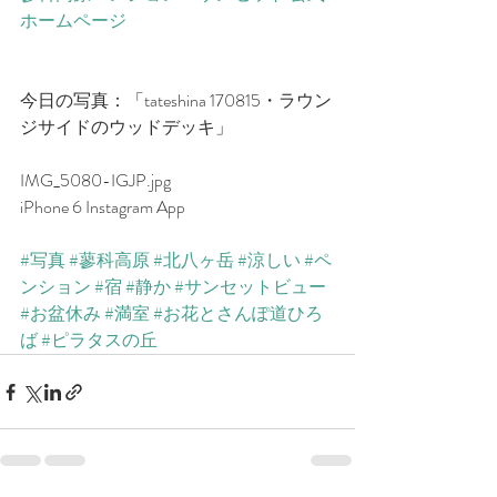
ホームページ　
今日の写真：「tateshina 170815・ラウン
ジサイドのウッドデッキ」
IMG_5080-IGJP.jpg
iPhone 6 Instagram App
#写真
#蓼科高原
#北八ヶ岳
#涼しい
#ペ
ンション
#宿
#静か
#サンセットビュー
#お盆休み
#満室
#お花とさんぽ道ひろ
ば
#ピラタスの丘