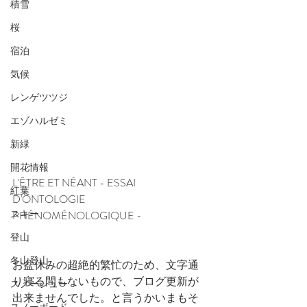
積雪
桜
宿泊
気候
レンゲツツジ
エゾハルゼミ
新緑
開花情報
L'ÊTRE ET NÉANT - ESSAI 
紅葉
D'ONTOLOGIE 
スキー
PHÉNOMÉNOLOGIQUE -　
登山
冬山登山
お盆休みの超絶的繁忙のため、文字通
り寝る間もないもので、ブログ更新が
スノーシュー
出来ませんでした。と言うかいまもそ