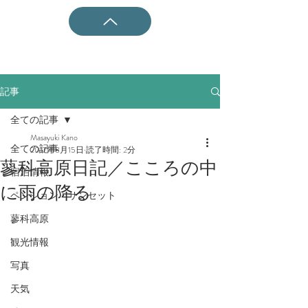
記事
全ての記事
Masayuki Kano
全ての記事
2017年8月15日
読了時間: 2分
蓼科高原日記／こころの中
宿泊情報
に雨の降る
ペンション・サンセット
蓼科高原
観光情報
写真
天気