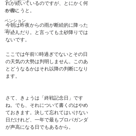
スノーボード
れが続いているのですが、とにかく何
か書こうと。
ホテル
ペンション
今朝は昨夜からの雨が断続的に降った
涼しい
り止んだり。と言っても土砂降りでは
ないです。
ここでは午前10時過ぎでないとその日
の天気の大勢は判明しません。このあ
とどうなるかはそれ以降の判断になり
ます。
さて、きょうは「終戦記念日」です
ね。でも、それについて書くのはやめ
ておきます。決して忘れてはいけない
日だけれど、一年で最もプロパガンダ
が声高になる日でもあるから。