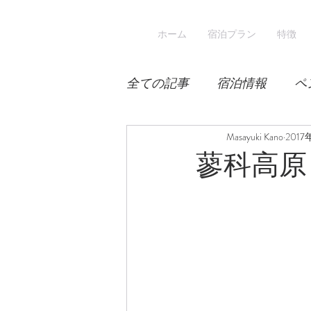
ホーム
宿泊プラン
特徴
全ての記事
宿泊情報
ペ
積雪
桜
Masayuki Kano
宿泊
2017
蓼科高原
スキー
登山
冬山登
涼しい