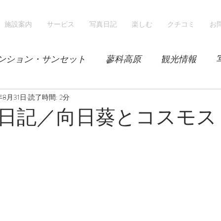
施設案内
サービス
写真日記
楽しむ
クチコミ
お
ンション・サンセット
蓼科高原
観光情報
年8月31日
気候
読了時間: 2分
レンゲツツジ
エゾハルゼミ
新緑
日記／向日葵とコスモス
山
スノーシュー
スノーボード
ホテル