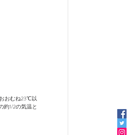
おおむね23℃以
約1/2の気温と