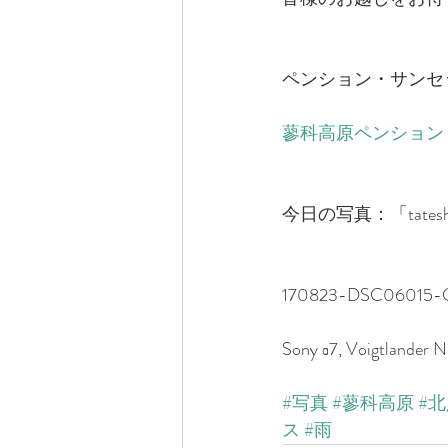
ペンション・サンセッ
蓼科高原ペンション
今日の写真：「tateshi
170823-DSC06015-
Sony α7, Voigtlander
#写真
#蓼科高原
#
ス
#雨