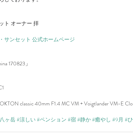
ト オーナー 拝
・サンセット 公式ホームページ
na 170823」
C1
 NOKTON classic 40mm F1.4 MC VM + Voigtlander VM-E Clo
北八ヶ岳
#涼しい
#ペンション
#宿
#静か
#癒やし
#9月
#