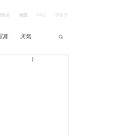
問合せ
地図
FAQ
ブログ
写真
天気
開花情報
紅葉
ペンション