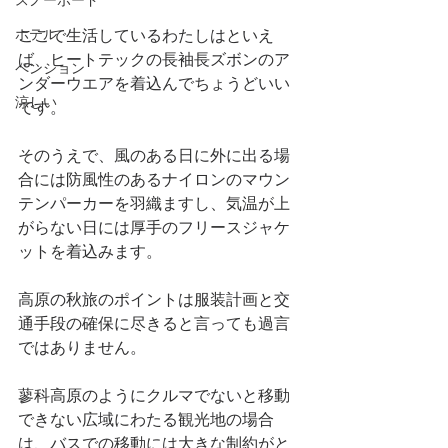
スノーボード
ホテル
ここで生活しているわたしはといえ
ば、ヒートテックの長袖長ズボンのア
ペンション
ンダーウエアを着込んでちょうどいい
涼しい
です。
そのうえで、風のある日に外に出る場
合には防風性のあるナイロンのマウン
テンパーカーを羽織ますし、気温が上
がらない日には厚手のフリースジャケ
ットを着込みます。
高原の秋旅のポイントは服装計画と交
通手段の確保に尽きると言っても過言
ではありません。
蓼科高原のようにクルマでないと移動
できない広域にわたる観光地の場合
は、バスでの移動には大きな制約がと