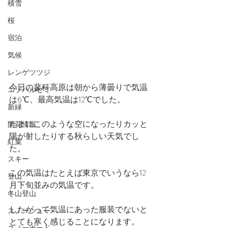
積雪
桜
宿泊
気候
レンゲツツジ
今日の蓼科高原は朝から薄曇りで気温
エゾハルゼミ
は6℃、最高気温は12℃でした。
新緑
たまにこのような空になったりカッと
開花情報
陽が射したりする秋らしい天気でし
紅葉
た。
スキー
この気温はたとえば東京でいうなら12
登山
月下旬並みの気温です。
冬山登山
したがって気温にあった服装でないと
スノーシュー
とても寒く感じることになります。