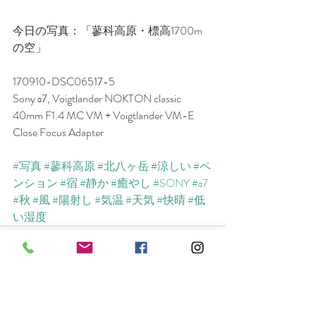
今日の写真：「蓼科高原・標高1700m
の空」
170910-DSC06517-5
Sony α7, Voigtlander NOKTON classic 
40mm F1.4 MC VM + Voigtlander VM-E 
Close Focus Adapter
#写真
#蓼科高原
#北八ヶ岳
#涼しい
#ペ
ンション
#宿
#静か
#癒やし
#SONY
#α7
#秋
#風
#陽射し
#気温
#天気
#快晴
#低
い湿度