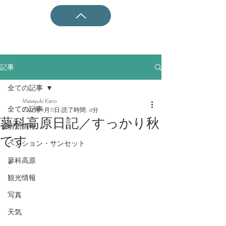
記事
全ての記事
Masayuki Kano
全ての記事
2017年9月11日
読了時間: 4分
蓼科高原日記／すっかり秋
宿泊情報
です
ペンション・サンセット
蓼科高原
観光情報
写真
天気