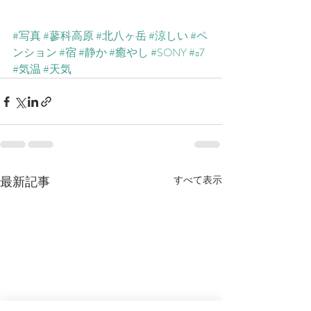
#写真
#蓼科高原
#北八ヶ岳
#涼しい
#ペ
ンション
#宿
#静か
#癒やし
#SONY
#α7
#気温
#天気
最新記事
すべて表示