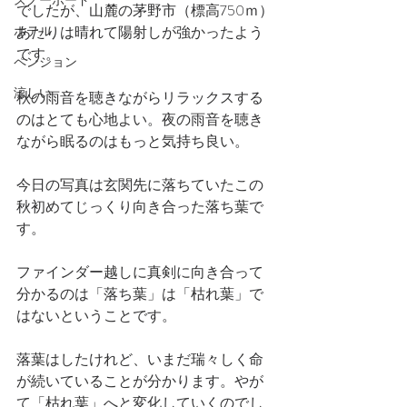
スノーボード
でしたが、山麓の茅野市（標高750ｍ）
ホテル
あたりは晴れて陽射しが強かったよう
です。
ペンション
涼しい
秋の雨音を聴きながらリラックスする
のはとても心地よい。夜の雨音を聴き
ながら眠るのはもっと気持ち良い。
今日の写真は玄関先に落ちていたこの
秋初めてじっくり向き合った落ち葉で
す。
ファインダー越しに真剣に向き合って
分かるのは「落ち葉」は「枯れ葉」で
はないということです。
落葉はしたけれど、いまだ瑞々しく命
が続いていることが分かります。やが
て「枯れ葉」へと変化していくのでし