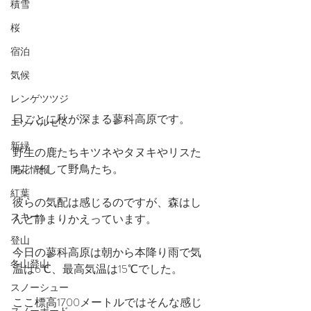
積雪
桜
宿泊
気候
レンゲツツジ
日ごとに秋が深まる蓼科高原です。
エゾハルゼミ
新緑
野生の鹿たちキツネやタヌキやリスた
ち、そして野鳥たち。
開花情報
紅葉
彼らの気配は感じるのですが、森はし
スキー
んと静まりかえっています。
登山
今日の蓼科高原は朝から本降り雨で気
冬山登山
温は6℃、最高気温は15℃でした。
スノーシュー
ここ標高1700メートルではそんな感じ