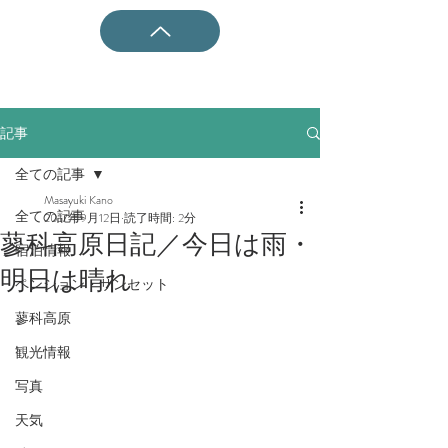
記事
全ての記事
Masayuki Kano
全ての記事
2017年9月12日
読了時間: 2分
蓼科高原日記／今日は雨・
宿泊情報
明日は晴れ
ペンション・サンセット
蓼科高原
観光情報
写真
天気