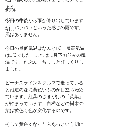
スノーボード
ょう。
ホテル
ペンション
今日の午後から雨が降り出しています
が、パラパラといった感じの雨です。
涼しい
風はありません。
今日の最低気温はなんと1℃、最高気温
は5℃でした。これは10月下旬並みの気
温です、たぶん。ちょっとびっくりし
ました。
ビーナスラインをクルマで走っている
と沿道の森に黄色いものが目立ち始め
ています。紅葉のさきがけの「黄葉」
が始まっています。白樺などの樹木の
葉は黄色く色が変化するのです。
そして黄色くなったらあっという間に