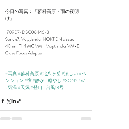
今日の写真：「蓼科高原・雨の夜明
け」
170907-DSC06446-3
Sony α7, Voigtlander NOKTON classic 
40mm F1.4 MC VM + Voigtlander VM-E 
Close Focus Adapter
#写真
#蓼科高原
#北八ヶ岳
#涼しい
#ペ
ンション
#宿
#静か
#癒やし
#SONY
#α7
#気温
#天気
#登山
#台風18号