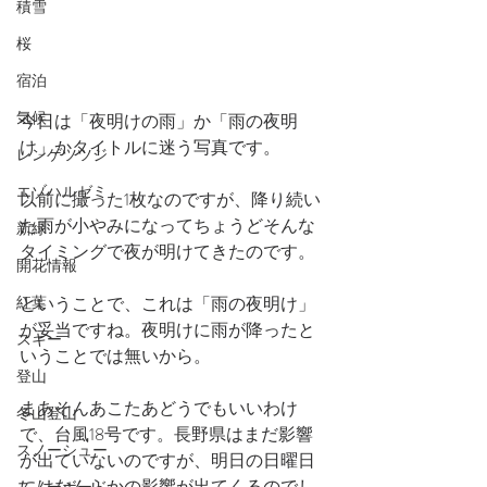
積雪
桜
宿泊
気候
今日は「夜明けの雨」か「雨の夜明
け」かタイトルに迷う写真です。
レンゲツツジ
エゾハルゼミ
以前に撮った1枚なのですが、降り続い
た雨が小やみになってちょうどそんな
新緑
タイミングで夜が明けてきたのです。
開花情報
紅葉
ということで、これは「雨の夜明け」
が妥当ですね。夜明けに雨が降ったと
スキー
いうことでは無いから。
登山
まあそんあこたあどうでもいいわけ
冬山登山
で、台風18号です。長野県はまだ影響
スノーシュー
が出ていないのですが、明日の日曜日
にはなんらかの影響が出てくるのでし