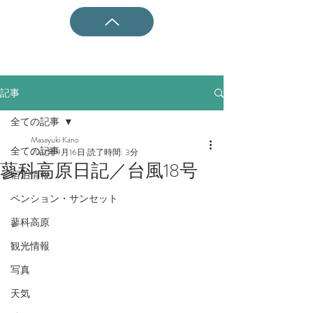
記事
全ての記事
Masayuki Kano
全ての記事
2017年9月16日
読了時間: 3分
蓼科高原日記／台風18号
宿泊情報
ペンション・サンセット
蓼科高原
観光情報
写真
天気