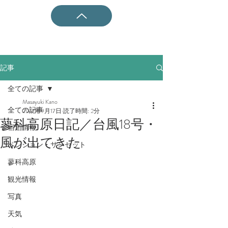
記事
全ての記事
Masayuki Kano
全ての記事
2017年9月17日
読了時間: 2分
蓼科高原日記／台風18号・
宿泊情報
風が出てきた
ペンション・サンセット
蓼科高原
観光情報
写真
天気