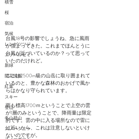
積雪
桜
宿泊
気候
台風18号の影響でしょうね、急に風雨
レンゲツツジ
が強まってきた。これまでほんとうに
台風が近づいているのか？って思って
エゾハルゼミ
いたのだけれど。
新緑
ここは2500m級の山岳に取り囲まれて
開花情報
いるのと、豊かな森林のおかげで風か
紅葉
らはかなり守られています。
スキー
雨も標高1700ｍということで上空の雲
登山
が1層のみということで、降雨量は限定
冬山登山
的です。雲の中に入る場所なので雷に
は近いから、これは注意しないといけ
スノーシュー
ないのですが。