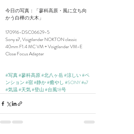
今日の写真：「蓼科高原・風に立ち向
かう白樺の大木」
170916-DSC06629-5
Sony α7, Voigtlander NOKTON classic 
40mm F1.4 MC VM + Voigtlander VM-E 
Close Focus Adapter
#写真
#蓼科高原
#北八ヶ岳
#涼しい
#ペ
ンション
#宿
#静か
#癒やし
#SONY
#α7
#気温
#天気
#登山
#台風18号