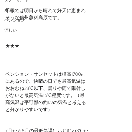
スノーボード
ホテル
予報では明日から晴れて好天に恵まれ
そうな信州蓼科高原です。
ペンション
涼しい
★★★
ペンション・サンセットは標高1700m
にあるので、快晴の日でも最高気温は
おおむね23℃以下、曇りや雨で陽射し
がないと最高気温16℃程度です。（最
高気温は平野部の約1/2の気温と考える
と分かりやすいです）
7月から8月の最低気温はおおむね8℃か