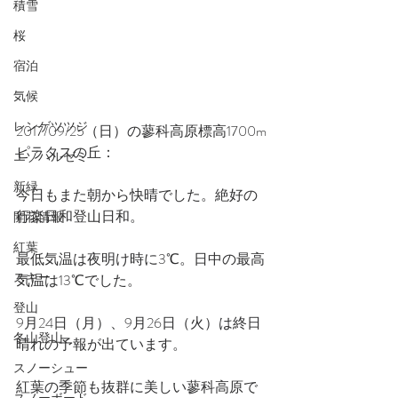
積雪
桜
宿泊
気候
レンゲツツジ
2017/09/25（日）の蓼科高原標高1700m
ピラタスの丘：
エゾハルゼミ
新緑
今日もまた朝から快晴でした。絶好の
行楽日和登山日和。
開花情報
紅葉
最低気温は夜明け時に3℃。日中の最高
スキー
気温は13℃でした。
登山
9月24日（月）、9月26日（火）は終日
冬山登山
晴れの予報が出ています。
スノーシュー
紅葉の季節も抜群に美しい蓼科高原で