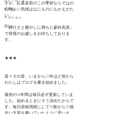
スノーボード
すが、紅葉直前のこの季節ならではの
ホテル
心地よい気候はなにものにもかえがた
い。
ペンション
涼しい
「静けさと癒やしに満ちた蓼科高原」
で皆様のお越しをお待ちしておりま
す。
★★★
昔々その昔、いまから22年ほど前から
わたしはブログを書き始めました。
最初の14年間は毎日必ず更新していま
した。始めるときにそう決めたからで
す。毎日原稿用紙にして10枚から20枚
近い文章を書いていたように思いま