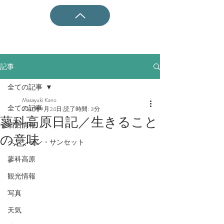
記事
全ての記事
Masayuki Kano
全ての記事
2017年9月24日
読了時間: 3分
蓼科高原日記／生きること
宿泊情報
の意味
ペンション・サンセット
蓼科高原
観光情報
写真
天気