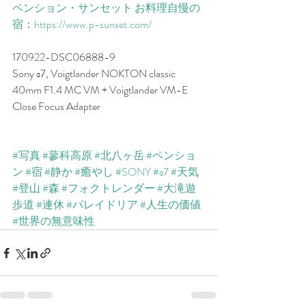
ペンション・サンセット お料理自慢の
宿：https://www.p-sunset.com/
170922-DSC06888-9
Sony α7, Voigtlander NOKTON classic 
40mm F1.4 MC VM + Voigtlander VM-E 
Close Focus Adapter
#写真
#蓼科高原
#北八ヶ岳
#ペンショ
ン
#宿
#静か
#癒やし
#SONY
#α7
#天気
#登山
#森
#フォクトレンダー
#大滝遊
歩道
#連休
#パレイドリア
#人生の価値
#世界の無意味性