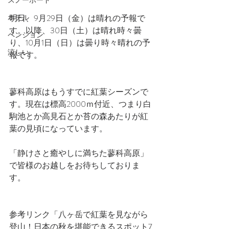
スノーボード
ホテル
明日、9月29日（金）は晴れの予報で
す。以降、30日（土）は晴れ時々曇
ペンション
り、10月1日（日）は曇り時々晴れの予
涼しい
報です。
蓼科高原はもうすでに紅葉シーズンで
す。現在は標高2000ｍ付近、つまり白
駒池とか高見石とか苔の森あたりが紅
葉の見頃になっています。
「静けさと癒やしに満ちた蓼科高原」
で皆様のお越しをお待ちしておりま
す。
参考リンク「八ヶ岳で紅葉を見ながら
登山！日本の秋を堪能できるスポット7