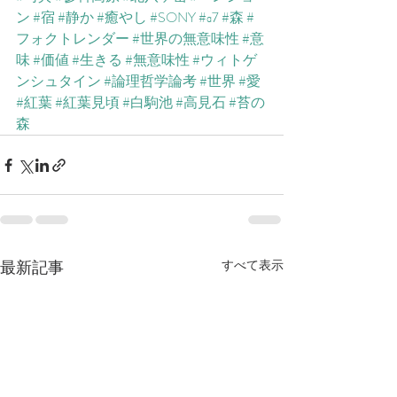
ン
#宿
#静か
#癒やし
#SONY
#α7
#森
#
フォクトレンダー
#世界の無意味性
#意
味
#価値
#生きる
#無意味性
#ウィトゲ
ンシュタイン
#論理哲学論考
#世界
#愛
#紅葉
#紅葉見頃
#白駒池
#高見石
#苔の
森
最新記事
すべて表示