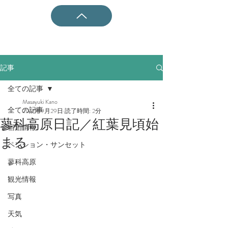
記事
全ての記事
Masayuki Kano
全ての記事
2017年9月29日
読了時間: 2分
蓼科高原日記／紅葉見頃始
宿泊情報
まる
ペンション・サンセット
蓼科高原
観光情報
写真
天気