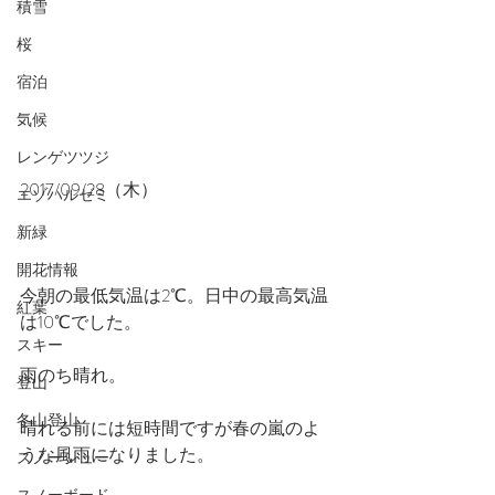
積雪
桜
宿泊
気候
レンゲツツジ
2017/09/28（木）
エゾハルゼミ
新緑
開花情報
今朝の最低気温は2℃。日中の最高気温
紅葉
は10℃でした。
スキー
雨のち晴れ。
登山
冬山登山
晴れる前には短時間ですが春の嵐のよ
うな風雨になりました。
スノーシュー