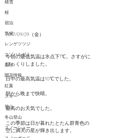
積雪
桜
宿泊
気候
2017/09/29（金）
レンゲツツジ
エゾハルゼミ
今朝の最低気温は氷点下1℃。さすがに
びっくりしました。
新緑
開花情報
日中の最高気温は10℃でした。
紅葉
朝から晩まで快晴。
スキー
登山
最高のお天気でした。
冬山登山
この季節は日が暮れたとたん群青色の
スノーシュー
空に満天の星が輝き出します。