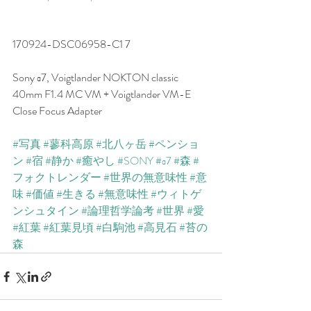
170924-DSC06958-C1 7
Sony α7, Voigtlander NOKTON classic 
40mm F1.4 MC VM + Voigtlander VM-E 
Close Focus Adapter
#写真
#蓼科高原
#北八ヶ岳
#ペンショ
ン
#宿
#静か
#癒やし
#SONY
#α7
#森
#
フォクトレンダー
#世界の無意味性
#意
味
#価値
#生きる
#無意味性
#ウィトゲ
ンシュタイン
#論理哲学論考
#世界
#愛
#紅葉
#紅葉見頃
#白駒池
#高見石
#苔の
森