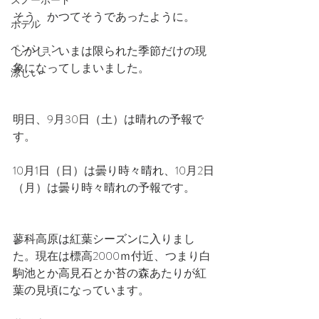
スノーボード
そう、かつてそうであったように。
ホテル
ペンション
しかし、いまは限られた季節だけの現
象になってしまいました。
涼しい
明日、9月30日（土）は晴れの予報で
す。
10月1日（日）は曇り時々晴れ、10月2日
（月）は曇り時々晴れの予報です。
蓼科高原は紅葉シーズンに入りまし
た。現在は標高2000ｍ付近、つまり白
駒池とか高見石とか苔の森あたりが紅
葉の見頃になっています。