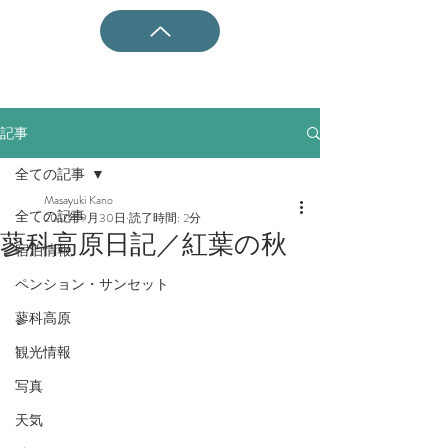
記事
全ての記事
Masayuki Kano
全ての記事
2017年9月30日
読了時間: 2分
蓼科高原日記／紅葉の秋
宿泊情報
ペンション・サンセット
蓼科高原
観光情報
写真
天気