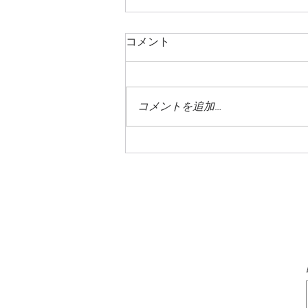
コメント
コメントを追加…
蓼科高原はすっかり夏の風情
です