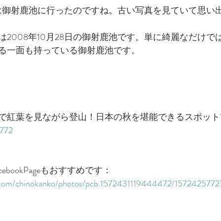
日私は御射鹿池に行ったのですね。古い写真を見ていて思い
2008年10月28日の御射鹿池です。単に綺麗なだけで
る一面も持っている御射鹿池です。
で紅葉を見ながら登山！日本の秋を堪能できるスポット
1772
ebookPageもおすすめです：
k.com/chinokanko/photos/pcb.1572431119444472/157242577