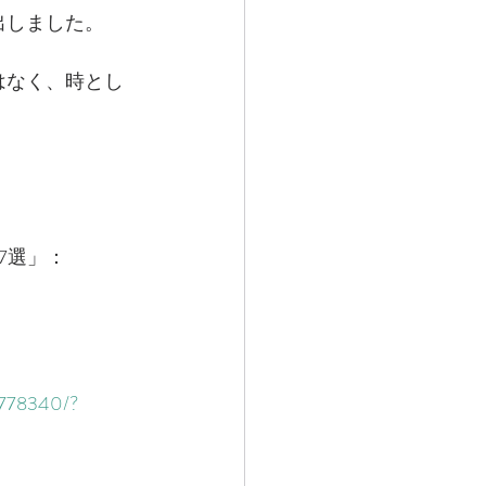
出しました。
はなく、時とし
7選」：
2778340/?