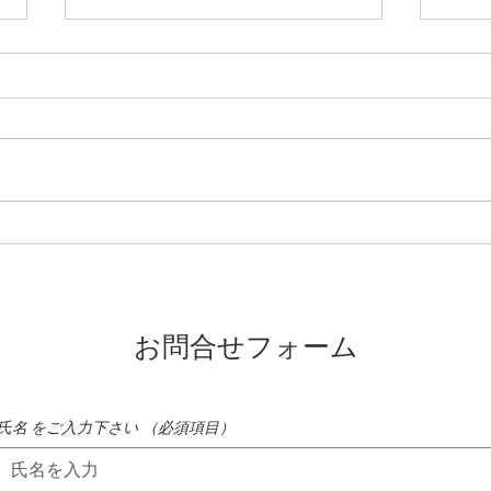
蓼科高原ではニッコウキスゲ
氷雨
が咲き始めました
たれ
お問合せフォーム
氏名 をご入力下さい
（必須項目）