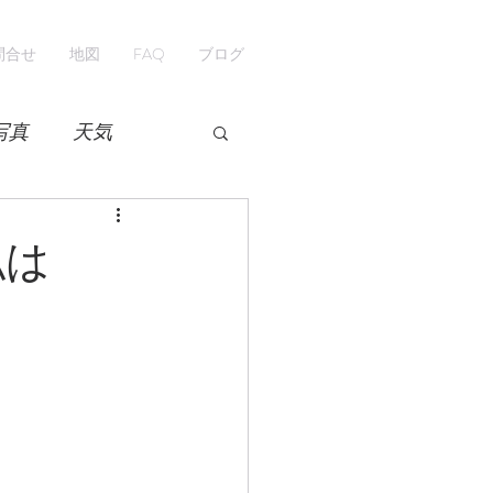
問合せ
地図
FAQ
ブログ
写真
天気
開花情報
紅葉
私は
ペンション