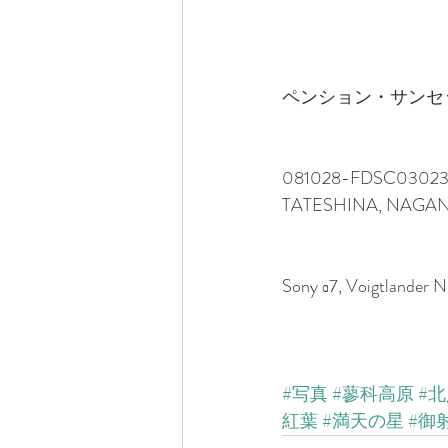
ペンション・サンセ
081028-FDSC03023-
TATESHINA, NAGAN
Sony α7, Voigtlander
#写真
#蓼科高原
#
紅葉
#満天の星
#御