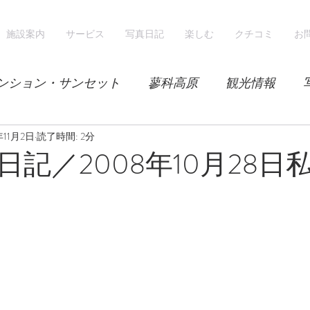
施設案内
サービス
写真日記
楽しむ
クチコミ
お
ンション・サンセット
蓼科高原
観光情報
年11月2日
気候
読了時間: 2分
レンゲツツジ
エゾハルゼミ
新緑
記／2008年10月28日
山
スノーシュー
スノーボード
ホテル