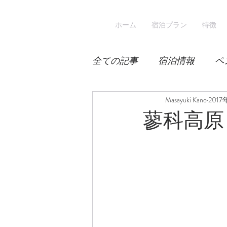
ホーム
宿泊プラン
特徴
全ての記事
宿泊情報
ペ
積雪
桜
Masayuki Kano
宿泊
2017
蓼科高原日
スキー
登山
冬山登
涼しい