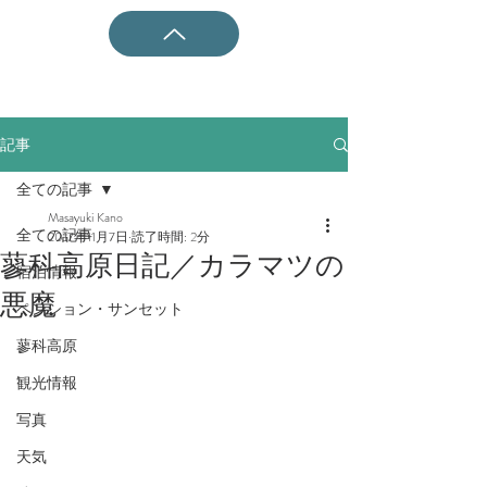
記事
全ての記事
Masayuki Kano
全ての記事
2017年11月7日
読了時間: 2分
蓼科高原日記／カラマツの
宿泊情報
悪魔
ペンション・サンセット
蓼科高原
観光情報
写真
天気