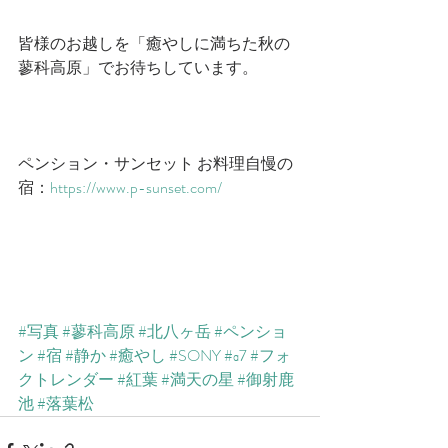
皆様のお越しを「癒やしに満ちた秋の
蓼科高原」でお待ちしています。
ペンション・サンセット お料理自慢の
宿：
https://www.p-sunset.com/
#写真
#蓼科高原
#北八ヶ岳
#ペンショ
ン
#宿
#静か
#癒やし
#SONY
#α7
#フォ
クトレンダー
#紅葉
#満天の星
#御射鹿
池
#落葉松