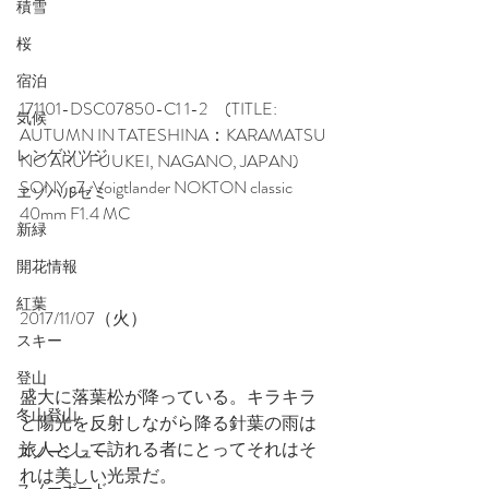
積雪
桜
宿泊
171101-DSC07850-C1 1-2　(TITLE: 
気候
AUTUMN IN TATESHINA：KARAMATSU 
レンゲツツジ
NO ARU FUUKEI, NAGANO, JAPAN)
SONY α7, Voigtlander NOKTON classic 
エゾハルゼミ
40mm F1.4 MC
新緑
開花情報
紅葉
2017/11/07（火）
スキー
登山
盛大に落葉松が降っている。キラキラ
冬山登山
と陽光を反射しながら降る針葉の雨は
旅人として訪れる者にとってそれはそ
スノーシュー
れは美しい光景だ。