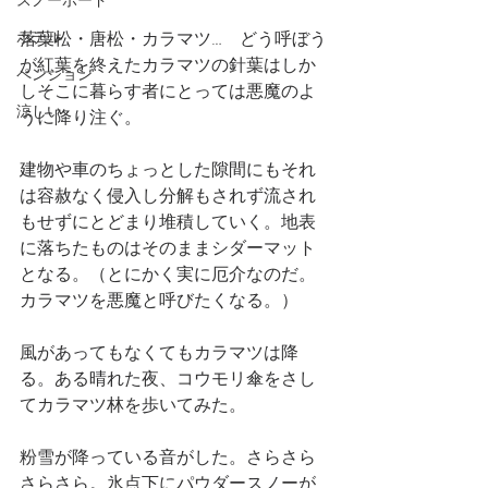
スノーボード
ホテル
落葉松・唐松・カラマツ…　どう呼ぼう
が紅葉を終えたカラマツの針葉はしか
ペンション
しそこに暮らす者にとっては悪魔のよ
涼しい
うに降り注ぐ。
建物や車のちょっとした隙間にもそれ
は容赦なく侵入し分解もされず流され
もせずにとどまり堆積していく。地表
に落ちたものはそのままシダーマット
となる。（とにかく実に厄介なのだ。
カラマツを悪魔と呼びたくなる。）
風があってもなくてもカラマツは降
る。ある晴れた夜、コウモリ傘をさし
てカラマツ林を歩いてみた。
粉雪が降っている音がした。さらさら
さらさら。氷点下にパウダースノーが