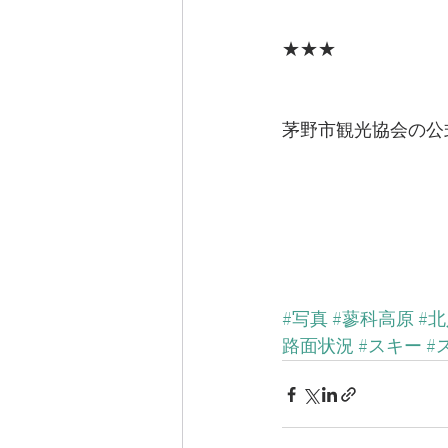
★★★
茅野市観光協会の公
#写真
#蓼科高原
#
路面状況
#スキー
#