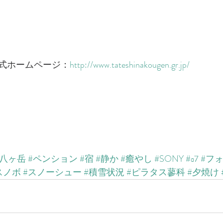
式ホームページ：
http://www.tateshinakougen.gr.jp/
北八ヶ岳
#ペンション
#宿
#静か
#癒やし
#SONY
#α7
#フ
スノボ
#スノーシュー
#積雪状況
#ピラタス蓼科
#夕焼け