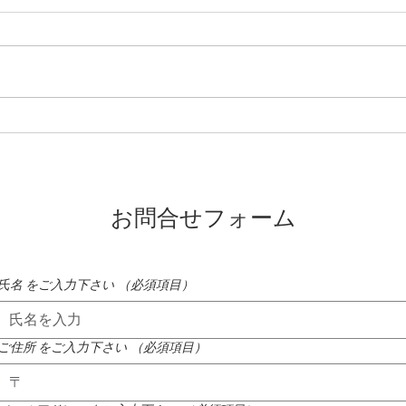
蓼科高原ではニッコウキスゲ
氷雨
が咲き始めました
たれ
お問合せフォーム
氏名 をご入力下さい
（必須項目）
ご住所 をご入力下さい
（必須項目）