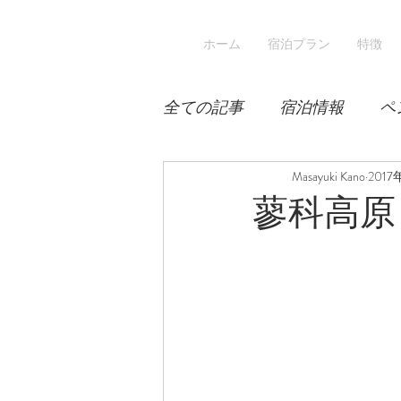
ホーム
宿泊プラン
特徴
全ての記事
宿泊情報
ペ
積雪
桜
Masayuki Kano
宿泊
2017
蓼科高原
スキー
登山
冬山登
涼しい