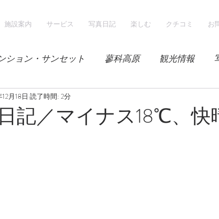
施設案内
サービス
写真日記
楽しむ
クチコミ
お
ンション・サンセット
蓼科高原
観光情報
年12月18日
気候
レンゲツツジ
読了時間: 2分
エゾハルゼミ
新緑
日記／マイナス18℃、快
山
スノーシュー
スノーボード
ホテル