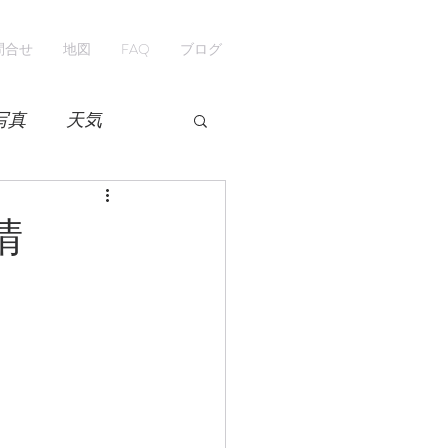
問合せ
地図
FAQ
ブログ
写真
天気
開花情報
紅葉
晴
ペンション