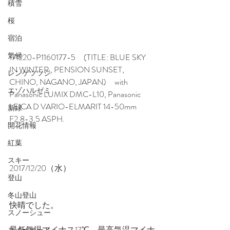
積雪
桜
宿泊
気候
171220-P1160177-5　(TITLE: BLUE SKY 
IN WINTER , PENSION SUNSET, 
レンゲツツジ
CHINO, NAGANO, JAPAN)　with 
エゾハルゼミ
Panasonic LUMIX DMC-L10, Panasonic 
LEICA D VARIO-ELMARIT 14-50mm 
新緑
F2.8-3.5 ASPH.
開花情報
紅葉
スキー
2017/12/20（水）
登山
冬山登山
快晴でした。
スノーシュー
最低気温マイナス17℃、最高気温マイナ