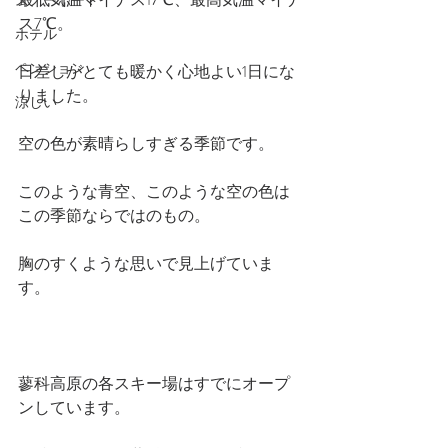
スノーボード
ス7℃。
ホテル
ペンション
日差しがとても暖かく心地よい1日にな
りました。
涼しい
空の色が素晴らしすぎる季節です。
このような青空、このような空の色は
この季節ならではのもの。
胸のすくような思いで見上げていま
す。
蓼科高原の各スキー場はすでにオープ
ンしています。