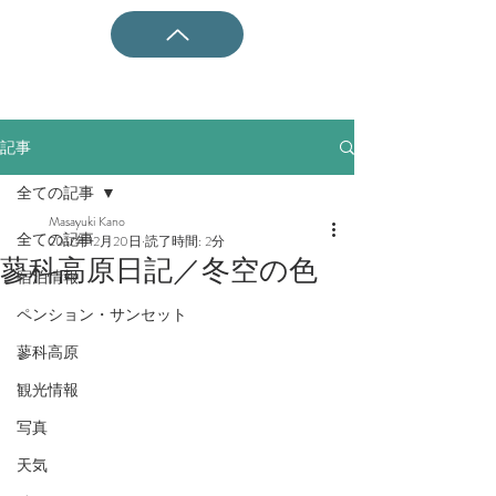
記事
全ての記事
Masayuki Kano
全ての記事
2017年12月20日
読了時間: 2分
蓼科高原日記／冬空の色
宿泊情報
ペンション・サンセット
蓼科高原
観光情報
写真
天気