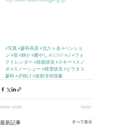
#写真
#蓼科高原
#北八ヶ岳
#ペンショ
ン
#宿
#静か
#癒やし
#SONY
#α7
#フォ
クトレンダー
#路面状況
#スキー
#スノ
ボ
#スノーシュー
#積雪状況
#ピラタス
蓼科
#夕焼け
#放射冷却現象
最新記事
すべて表示