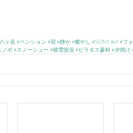
北八ヶ岳
#ペンション
#宿
#静か
#癒やし
#SONY
#α7
#フ
スノボ
#スノーシュー
#積雪状況
#ピラタス蓼科
#夕焼け