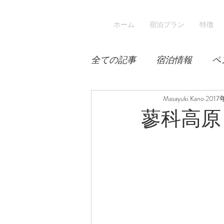
ホーム
宿泊プラン
特徴
全ての記事
宿泊情報
ペ
積雪
桜
Masayuki Kano
宿泊
2017
蓼科高原
スキー
登山
冬山登
涼しい