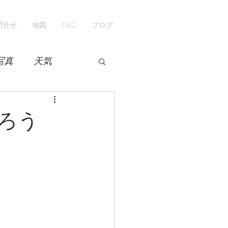
問合せ
地図
FAQ
ブログ
写真
天気
開花情報
紅葉
ろう
ペンション