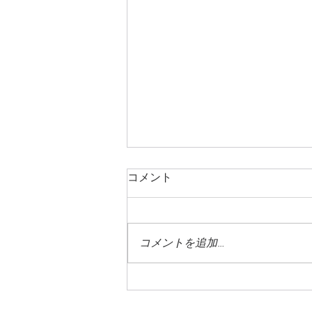
コメント
コメントを追加…
蓼科高原はすっかり夏の風情
です