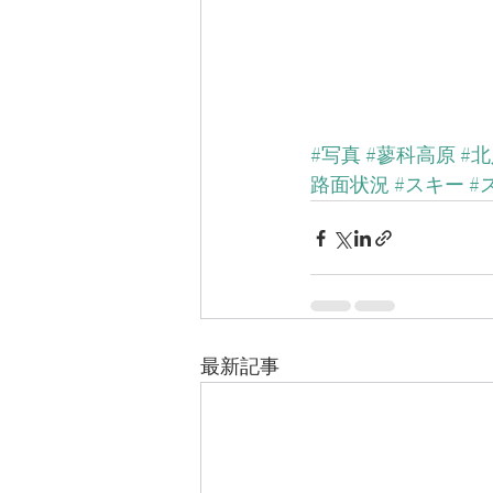
#写真
#蓼科高原
#
路面状況
#スキー
#
最新記事