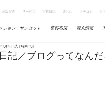
施設案内
サービス
写真日記
楽しむ
クチコミ
お
ンション・サンセット
蓼科高原
観光情報
年12月27日
気候
レンゲツツジ
読了時間: 2分
エゾハルゼミ
新緑
日記／ブログってなんだ
山
スノーシュー
スノーボード
ホテル