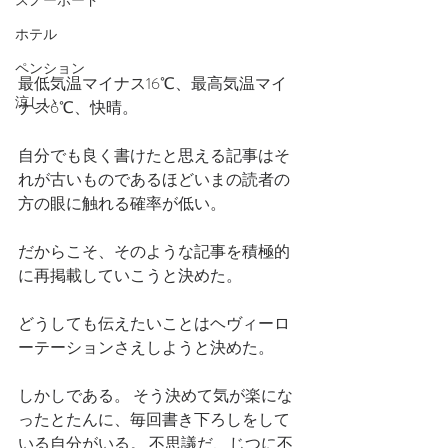
スノーボード
ホテル
ペンション
最低気温マイナス16℃、最高気温マイ
涼しい
ナス6℃、快晴。
自分でも良く書けたと思える記事はそ
れが古いものであるほどいまの読者の
方の眼に触れる確率が低い。
だからこそ、そのような記事を積極的
に再掲載していこうと決めた。
どうしても伝えたいことはヘヴィーロ
ーテーションさえしようと決めた。
しかしである。 そう決めて気が楽にな
ったとたんに、毎回書き下ろしをして
いる自分がいる。 不思議だ、じつに不