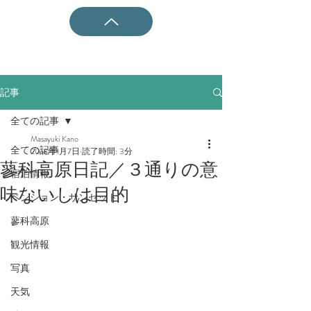
記事
全ての記事
Masayuki Kano
全ての記事
2018年1月7日
読了時間: 3分
蓼科高原日記／３通りの意
宿泊情報
味ないしは目的
ペンション・サンセット
蓼科高原
観光情報
写真
天気