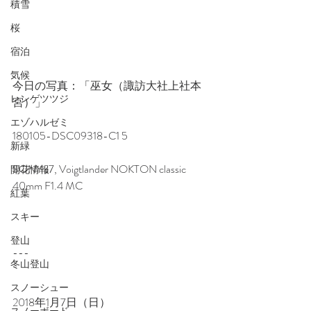
積雪
桜
宿泊
気候
今日の写真：「巫女（諏訪大社上社本
レンゲツツジ
宮）」
エゾハルゼミ
180105-DSC09318-C1 5
新緑
SONY α7, Voigtlander NOKTON classic 
開花情報
40mm F1.4 MC
紅葉
スキー
登山
---　
冬山登山
スノーシュー
2018年1月7日（日）