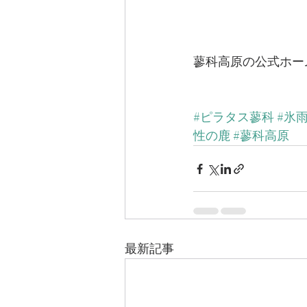
蓼科高原の公式ホー
#ピラタス蓼科
#氷
性の鹿
#蓼科高原
最新記事