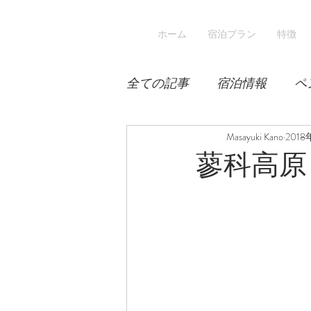
ホーム
宿泊プラン
特徴
全ての記事
宿泊情報
ペ
積雪
桜
Masayuki Kano
宿泊
201
蓼科高原
スキー
登山
冬山登
涼しい