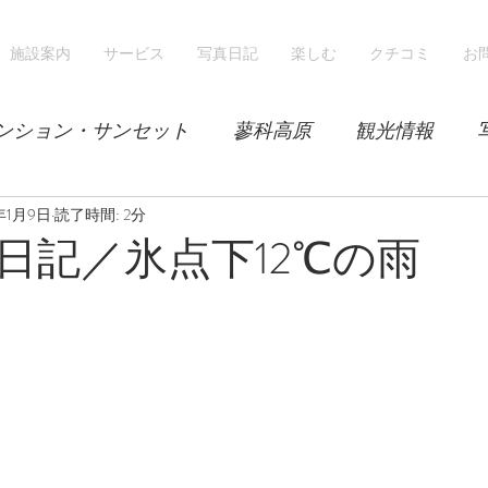
施設案内
サービス
写真日記
楽しむ
クチコミ
お
ンション・サンセット
蓼科高原
観光情報
8年1月9日
気候
読了時間: 2分
レンゲツツジ
エゾハルゼミ
新緑
日記／氷点下12℃の雨
山
スノーシュー
スノーボード
ホテル