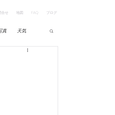
問合せ
地図
FAQ
ブログ
写真
天気
開花情報
紅葉
ペンション