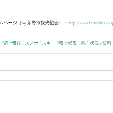
ムページ（by 茅野市観光協会）：
http://www.tateshinakoug
雨
#霧
#気候
#スノボ
#スキー
#積雪状況
#路面状況
#蓼科