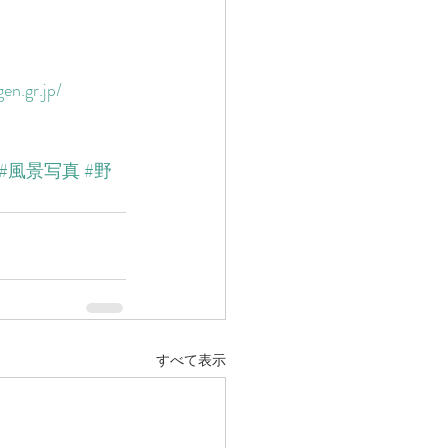
en.gr.jp/
#風景写真
#野
すべて表示