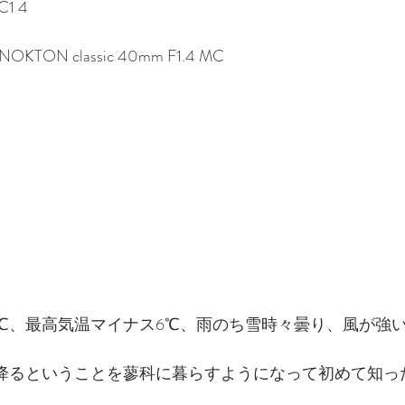
C1 4
r NOKTON classic 40mm F1.4 MC
2℃、最高気温マイナス6℃、雨のち雪時々曇り、風が強
が降るということを蓼科に暮らすようになって初めて知っ