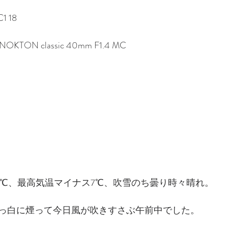
1 18
r NOKTON classic 40mm F1.4 MC
）
14℃、最高気温マイナス7℃、吹雪のち曇り時々晴れ。
っ白に煙って今日風が吹きすさぶ午前中でした。