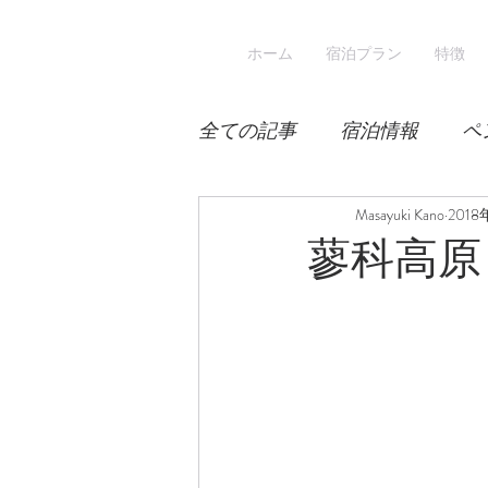
ホーム
宿泊プラン
特徴
全ての記事
宿泊情報
ペ
積雪
桜
Masayuki Kano
宿泊
2018
蓼科高原
スキー
登山
冬山登
涼しい