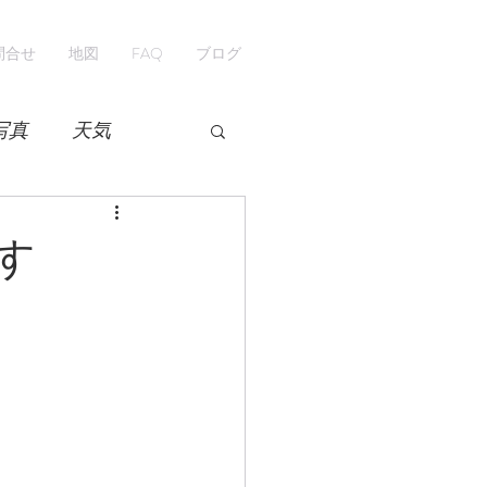
問合せ
地図
FAQ
ブログ
写真
天気
開花情報
紅葉
す
ペンション