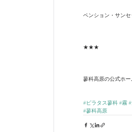
ペンション・サンセ
★★★
蓼科高原の公式ホー
#ピラタス蓼科
#霧
#蓼科高原