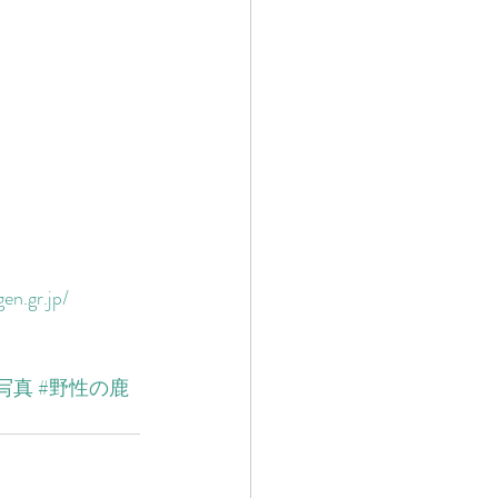
en.gr.jp/
写真
#野性の鹿