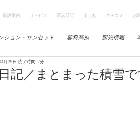
施設案内
サービス
写真日記
楽しむ
クチコミ
お
ンション・サンセット
蓼科高原
観光情報
年1月25日
気候
読了時間: 2分
レンゲツツジ
エゾハルゼミ
新緑
日記／まとまった積雪で
山
スノーシュー
スノーボード
ホテル