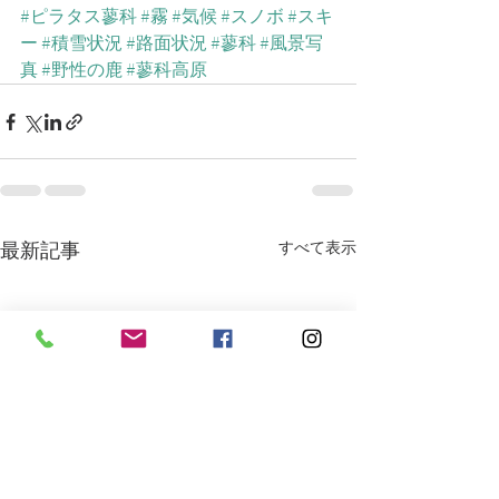
#ピラタス蓼科
#霧
#気候
#スノボ
#スキ
ー
#積雪状況
#路面状況
#蓼科
#風景写
真
#野性の鹿
#蓼科高原
最新記事
すべて表示