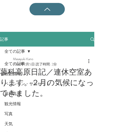
記事
全ての記事
Masayuki Kano
全ての記事
2018年2月5日
読了時間: 2分
蓼科高原日記／連休空室あ
宿泊情報
ります。２月の気候になっ
ペンション・サンセット
てきました。
蓼科高原
観光情報
写真
天気