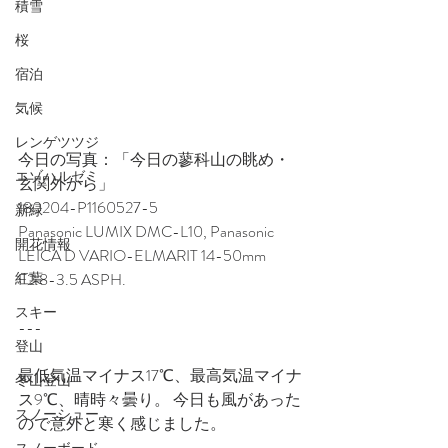
積雪
桜
宿泊
気候
レンゲツツジ
今日の写真：「今日の蓼科山の眺め・
エゾハルゼミ
玄関外から」
180204-P1160527-5
新緑
Panasonic LUMIX DMC-L10, Panasonic 
開花情報
LEICA D VARIO-ELMARIT 14-50mm 
紅葉
F2.8-3.5 ASPH.
スキー
---
登山
最低気温マイナス17℃、最高気温マイナ
冬山登山
ス9℃、晴時々曇り。 今日も風があった
スノーシュー
ので意外と寒く感じました。