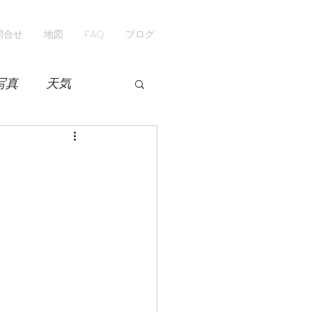
問合せ
地図
FAQ
ブログ
写真
天気
開花情報
紅葉
ペンション