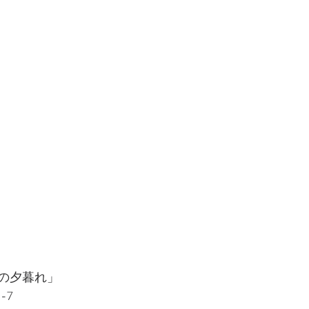
の夕暮れ」
-7