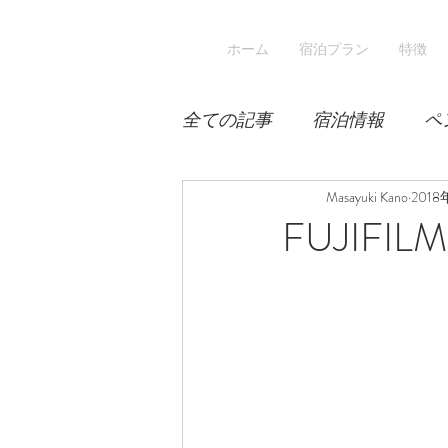
ホーム
宿泊プラン
特徴
全ての記事
宿泊情報
ペ
積雪
桜
Masayuki Kano
宿泊
2018
FUJIFIL
スキー
登山
冬山登
涼しい