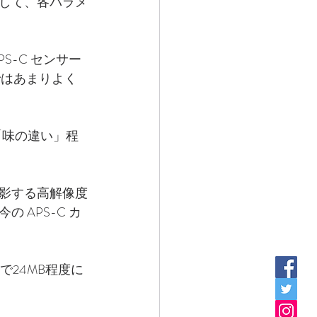
して、各パラメ
-C センサー
りではあまりよく
「味の違い」程
影する高解像度
APS-C カ
で24MB程度に