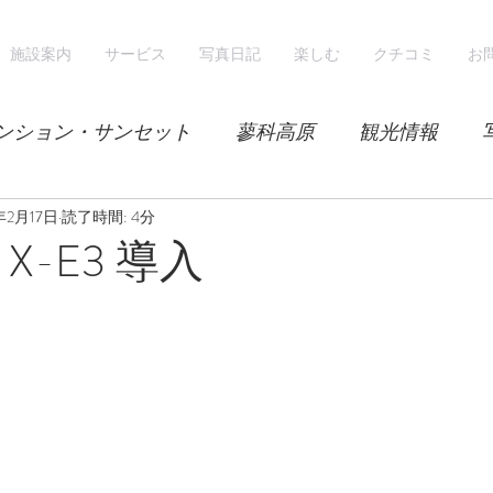
施設案内
サービス
写真日記
楽しむ
クチコミ
お
ンション・サンセット
蓼科高原
観光情報
年2月17日
気候
読了時間: 4分
レンゲツツジ
エゾハルゼミ
新緑
M X-E3 導入
山
スノーシュー
スノーボード
ホテル