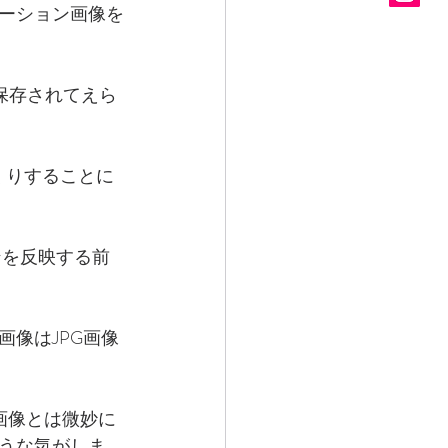
ーション画像を
が保存されてえら
くりすることに
ンを反映する前
像はJPG画像
画像とは微妙に
うな気がしま