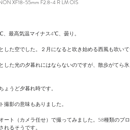
INON XF18-55mm F2.8-4 R LM OIS
4℃、最高気温マイナス4℃、曇り。
とした空でした。２月になると吹き始める西風も吹いて
とした光の夕暮れにはならないのですが、散歩がてら氷
ちょうど夕暮れ時です。
ト撮影の意味もありました。
オート（カメラ任せ）で撮ってみました。58種類のプ
されるそうです。