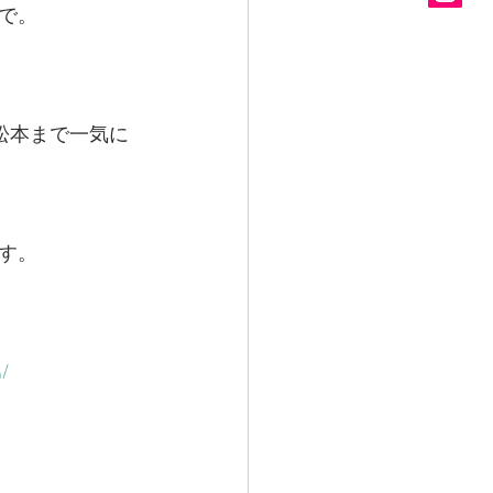
で。
松本まで一気に
す。
m/