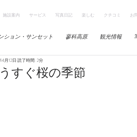
施設案内
サービス
写真日記
楽しむ
クチコミ
お
ンション・サンセット
蓼科高原
観光情報
年4月12日
気候
読了時間: 2分
レンゲツツジ
エゾハルゼミ
新緑
うすぐ桜の季節
山
スノーシュー
スノーボード
ホテル