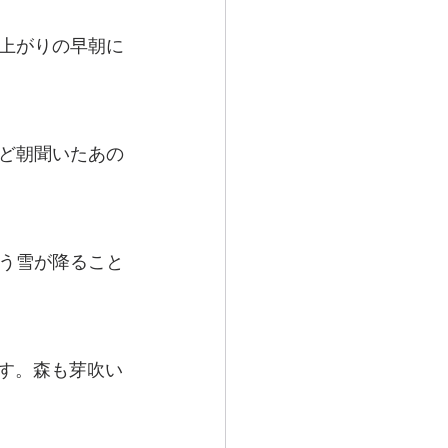
上がりの早朝に
ど朝聞いたあの
う雪が降ること
ます。森も芽吹い