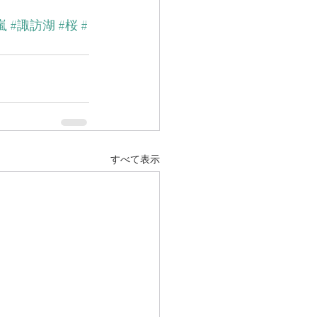
嵐
#諏訪湖
#桜
#
すべて表示