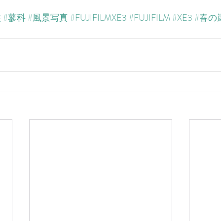
候
#蓼科
#風景写真
#FUJIFILMXE3
#FUJIFILM
#XE3
#春の