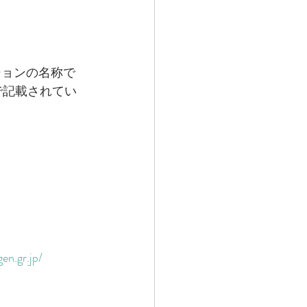
ションの名称で
称で記載されてい
en.gr.jp/