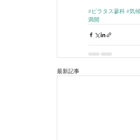
#ピラタス蓼科
#気
満開
最新記事