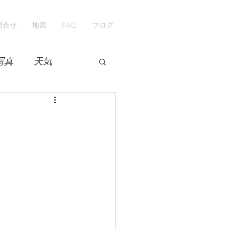
問合せ
地図
FAQ
ブログ
写真
天気
開花情報
紅葉
ペンション