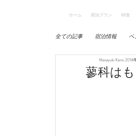
ホーム
宿泊プラン
特徴
全ての記事
宿泊情報
ペ
積雪
桜
Masayuki Kano
宿泊
2018
蓼科はも
スキー
登山
冬山登
涼しい